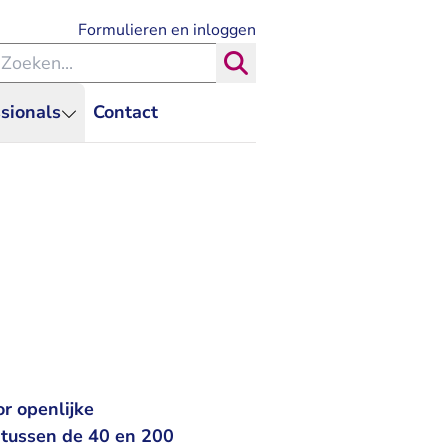
- U verlaat Rechtspraak.nl
Formulieren en inloggen
eken binnen de Rechtspraak
Zoeken
sionals
Contact
r openlijke
 tussen de 40 en 200