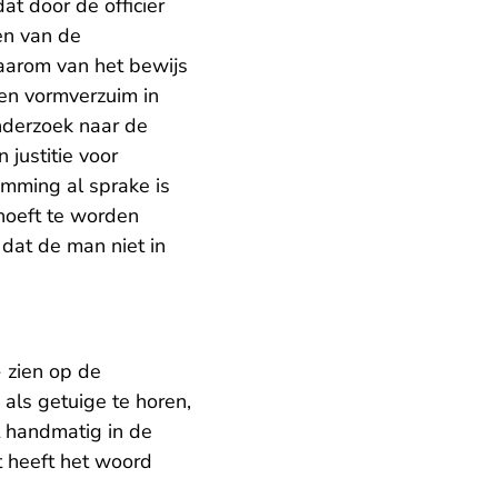
t door de officier
en van de
aarom van het bewijs
en vormverzuim in
nderzoek naar de
 justitie voor
mming al sprake is
hoeft te worden
 dat de man niet in
 zien op de
als getuige te horen,
t handmatig in de
t heeft het woord