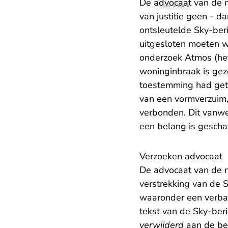
De
advocaat
van de m
van justitie geen - 
ontsleutelde Sky-ber
uitgesloten moeten w
onderzoek Atmos (het
woninginbraak is gezo
toestemming had gete
van een vormverzuim,
verbonden. Dit vanweg
een belang is gesch
Verzoeken advocaat
De advocaat van de m
verstrekking van de 
waaronder een verbal
tekst van de Sky-ber
verwijderd
aan de be