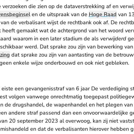
 verzoeken die zien op de dataverstrekking af en verwij
wensbeginsel
en de uitspraak van de
Hoge Raad
van 13
 van de verbalisant wijst de rechtbank ook af. De recht
lijk heeft gemaakt wat de achtergrond van het woord
ver
aard waarom in een later stadium de als
verwijderd
ge
schikbaar werd. Dat sprake zou zijn van bewerking van
zing
dat sprake zou zijn van aantasting van de betrou
p geen enkele wijze onderbouwd en ook niet gebleken.
eiste een gevangenisstraf van 6 jaar De verdediging st
est volgen vanwege onrechtmatig toegepast politiege
n de drugshandel, de wapenhandel en het plegen van
een andere straf passend dan een onvoorwaardelijke ge
 van 20 september 2023 al overwoog, kan zij niet vasts
 mishandeld en dat de verbalisanten hierover hebben gel