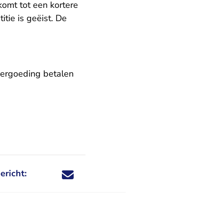
komt tot een kortere
itie is geëist. De
vergoeding betalen
ericht:
Deel dit nieuwsbericht via X - U verlaat Rechtspraa
Deel dit nieuwsbericht via Facebook - U verlaat
Deel dit nieuwsbericht via e-mail
Deel dit nieuwsbericht via LinkedIn - U v