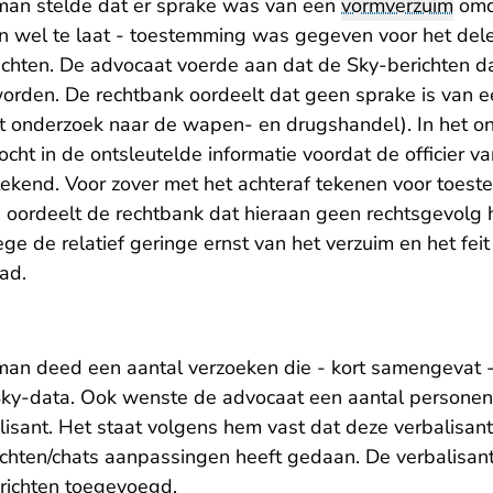
an stelde dat er sprake was van een
vormverzuim
omda
dan wel te laat - toestemming was gegeven voor het del
ichten. De advocaat voerde aan dat de Sky-berichten d
orden. De rechtbank oordeelt dat geen sprake is van e
 onderzoek naar de wapen- en drugshandel). In het o
cht in de ontsleutelde informatie voordat de officier van
kend. Voor zover met het achteraf tekenen voor toeste
 oordeelt de rechtbank dat hieraan geen rechtsgevolg 
e de relatief geringe ernst van het verzuim en het feit
aad.
an deed een aantal verzoeken die - kort samengevat -
Sky-data. Ook wenste de advocaat een aantal personen 
isant. Het staat volgens hem vast dat deze verbalisan
ichten/chats aanpassingen heeft gedaan. De verbalisan
richten toegevoegd.