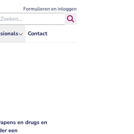
- U verlaat Rechtspraak.nl
Formulieren en inloggen
eken binnen de Rechtspraak
Zoeken
sionals
Contact
wapens en drugs en
der een