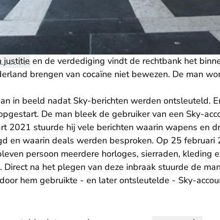
 justitie
en de verdediging vindt de rechtbank het binn
erland brengen van cocaïne niet bewezen. De man wo
man in beeld nadat Sky-berichten werden ontsleuteld. 
gestart. De man bleek de gebruiker van een Sky-accou
t 2021 stuurde hij vele berichten waarin wapens en 
d en waarin deals werden besproken. Op 25 februari
even persoon meerdere horloges, sierraden, kleding e
 Direct na het plegen van deze inbraak stuurde de man
 door hem gebruikte - en later ontsleutelde - Sky-accou