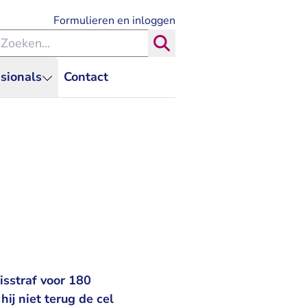
- U verlaat Rechtspraak.nl
Formulieren en inloggen
eken binnen de Rechtspraak
Zoeken
sionals
Contact
isstraf voor 180
ij niet terug de cel