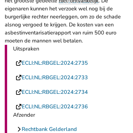
het grootste gedeelte
niet-ontvankelijk
. De
eigenaren kunnen het verzoek wel nog bij de
burgerlijke rechter neerleggen, om zo de schade
alsnog vergoed te krijgen. De kosten van een
asbestinventarisatierapport van ruim 500 euro
moeten de mannen wel betalen.
Uitspraken
- U verlaat Rechts
ECLI:NL:RBGEL:2024:2735
- U verlaat Rechts
ECLI:NL:RBGEL:2024:2733
- U verlaat Rechts
ECLI:NL:RBGEL:2024:2734
- U verlaat Rechts
ECLI:NL:RBGEL:2024:2736
Afzender
Rechtbank Gelderland