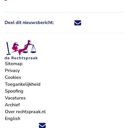
Deel dit nieuwsbericht:
Deel dit nieuwsbericht via X - U 
Deel dit nieuwsbericht via Fa
Deel dit nieuwsbericht via
Deel dit nieuwsbericht
Sitemap
Privacy
Cookies
Toegankelijkheid
Spoofing
Vacatures
- U verlaat Rechtspraak.nl
Archief
Over rechtspraak.nl
English
Volg ons op X (Twitter) - U verlaat Rechtspraak.nl
Volg ons op Facebook - U verlaat Rechtspraak.nl
Volg ons op Instagram - U verlaat Rechtspraak.nl
Volg ons op Youtube - U verlaat Rechtspraak.nl
Volg ons op LinkedIn - U verlaat Rechtspraak.n
'Blijf op de hoogte' nieuwsbrief - U verlaat