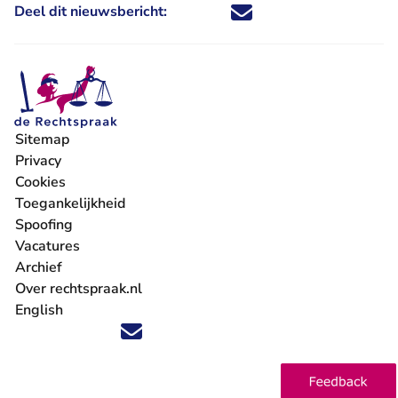
Deel dit nieuwsbericht:
Deel dit nieuwsbericht via X - U 
Deel dit nieuwsbericht via Fa
Deel dit nieuwsbericht via
Deel dit nieuwsbericht
Sitemap
Privacy
Cookies
Toegankelijkheid
Spoofing
Vacatures
- U verlaat Rechtspraak.nl
Archief
Over rechtspraak.nl
English
Volg ons op X (Twitter) - U verlaat Rechtspraak.nl
Volg ons op Facebook - U verlaat Rechtspraak.nl
Volg ons op Instagram - U verlaat Rechtspraak.nl
Volg ons op Youtube - U verlaat Rechtspraak.nl
Volg ons op LinkedIn - U verlaat Rechtspraak.n
'Blijf op de hoogte' nieuwsbrief - U verlaat