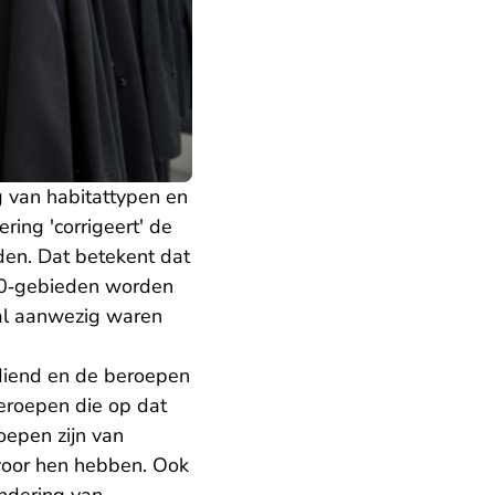
 van habitattypen en
ing 'corrigeert' de
den. Dat betekent dat
00‑gebieden worden
al aanwezig waren
ediend en de beroepen
roepen die op dat
oepen zijn van
 voor hen hebben. Ook