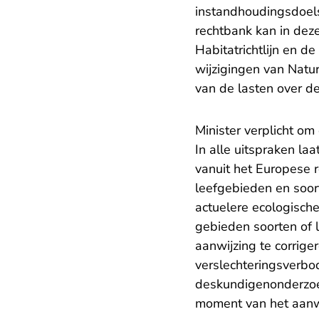
instandhoudingsdoel
rechtbank kan in dez
Habitatrichtlijn en d
wijzigingen van Natu
van de lasten over d
Minister verplicht om
In alle uitspraken la
vanuit het Europese 
leefgebieden en soor
actuelere ecologisch
gebieden soorten of l
aanwijzing te corrige
verslechteringsverbod
deskundigenonderzoe
moment van het aanw