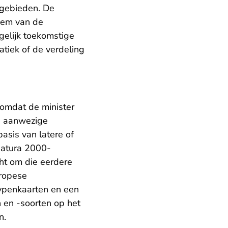
-gebieden. De
eem van de
gelijk toekomstige
tiek of de verdeling
t omdat de minister
n) aanwezige
asis van latere of
 Natura 2000-
cht om die eerdere
uropese
typenkaarten en een
 en -soorten op het
n.