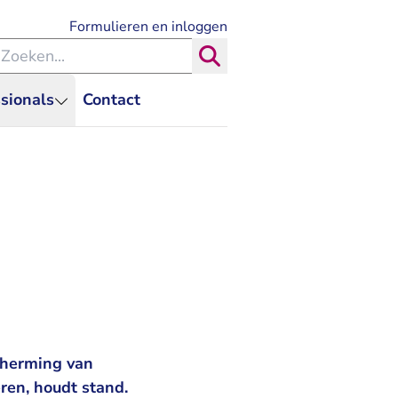
- U verlaat Rechtspraak.nl
Formulieren en inloggen
eken binnen de Rechtspraak
Zoeken
sionals
Contact
cherming van
ren, houdt stand.