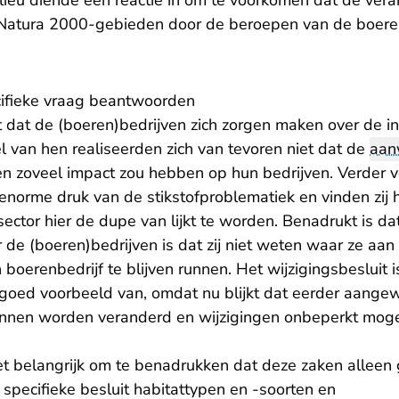
lieu diende een reactie in om te voorkomen dat de ver
Natura 2000-gebieden door de beroepen van de boere
ifieke vraag beantwoorden
 dat de (boeren)bedrijven zich zorgen maken over de in
l van hen realiseerden zich van tevoren niet dat de
aan
 zoveel impact zou hebben op hun bedrijven. Verder 
norme druk van de stikstofproblematiek en vinden zij h
sector hier de dupe van lijkt te worden. Benadrukt is d
 de (boeren)bedrijven is dat zij niet weten waar ze aan t
boerenbedrijf te blijven runnen. Het wijzigingsbesluit i
goed voorbeeld van, omdat nu blijkt dat eerder aang
nnen worden veranderd en wijzigingen onbeperkt mogeli
et belangrijk om te benadrukken dat deze zaken alleen
t specifieke besluit habitattypen en -soorten en