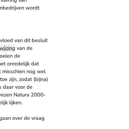
andering van
nbedrijven wordt
vloed van dit besluit
wijzing
van de
voelen de
et onredelijk dat
at misschien nog wel
oe zijn, zodat (bijna)
s daar voor de
ewezen Natura 2000-
jk lijken.
 gaan over de vraag