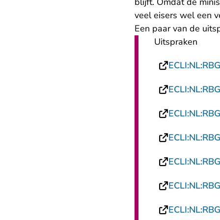
blijft. Omdat de mini
veel eisers wel een 
Een paar van de uitsp
Uitspraken
ECLI:NL:RB
ECLI:NL:RB
ECLI:NL:RB
ECLI:NL:RB
ECLI:NL:RB
ECLI:NL:RB
ECLI:NL:RB