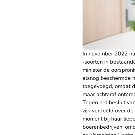
In november 2022 nam
‑soorten in bestaand
minister de oorspron
alsnog beschermde h
toegevoegd, omdat d
maar achteraf onter
Tegen het besluit va
zijn verdeeld over d
moment bij haar liep
boerenbedrijven, omd