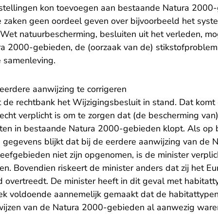
stellingen kon toevoegen aan bestaande Natura 2000
e zaken geen oordeel geven over bijvoorbeeld het syst
e Wet natuurbescherming, besluiten uit het verleden, mo
ra 2000-gebieden, de (oorzaak van de) stikstofproblema
e samenleving.
 eerdere aanwijzing te corrigeren
at de rechtbank het Wijzigingsbesluit in stand. Dat kom
recht verplicht is om te zorgen dat (de bescherming va
ten in bestaande Natura 2000-gebieden klopt. Als op b
e gegevens blijkt dat bij de eerdere aanwijzing van de
eefgebieden niet zijn opgenomen, is de minister verpli
ren. Bovendien riskeert de minister anders dat zij het E
 overtreedt. De minister heeft in dit geval met habitat
k voldoende aannemelijk gemaakt dat de habitattypen
ijzen van de Natura 2000-gebieden al aanwezig ware