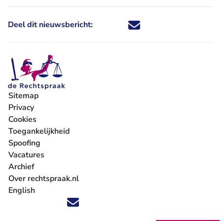
Deel dit nieuwsbericht:
Deel dit nieuwsbericht via X - U 
Deel dit nieuwsbericht via Fa
Deel dit nieuwsbericht via
Deel dit nieuwsbericht
Sitemap
Privacy
Cookies
Toegankelijkheid
Spoofing
Vacatures
- U verlaat Rechtspraak.nl
Archief
Over rechtspraak.nl
English
Volg ons op X (Twitter) - U verlaat Rechtspraak.nl
Volg ons op Facebook - U verlaat Rechtspraak.nl
Volg ons op Instagram - U verlaat Rechtspraak.nl
Volg ons op Youtube - U verlaat Rechtspraak.nl
Volg ons op LinkedIn - U verlaat Rechtspraak.n
'Blijf op de hoogte' nieuwsbrief - U verlaat