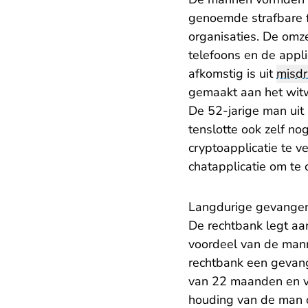
genoemde strafbare fe
organisaties. De omz
telefoons en de appli
afkomstig is uit
misdri
gemaakt aan het wit
De 52-jarige man uit
tenslotte ook zelf no
cryptoapplicatie te v
chatapplicatie om te
Langdurige gevangen
De rechtbank legt aa
voordeel van de mann
rechtbank een gevang
van 22 maanden en va
houding van de man o