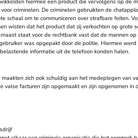
wikkelden hiermee een product die vervolgens op de m
 voor criminelen. De criminelen gebruikten de chatappli
ote schaal om te communiceren over strafbare feiten. V
en wisten dat het product dat zij verkochten op grote s
rnaast staat voor de rechtbank vast dat de mannen op
gebruiker was opgepakt door de politie. Hiermee werd
 belastende informatie uit de telefoon konden halen.
aakten zich ook schuldig aan het medeplegen van vals
de valse facturen zijn opgemaakt en zijn opgenomen in 
.
drijf
t elkaar een criminele organisatie die het oogmerk h