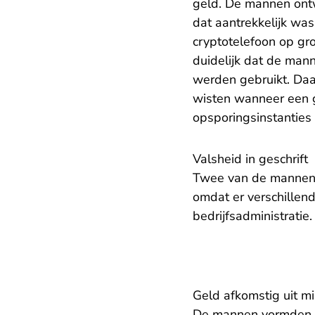
geld. De mannen ont
dat aantrekkelijk was
cryptotelefoon op gr
duidelijk dat de mann
werden gebruikt. Daa
wisten wanneer een 
opsporingsinstanties
Valsheid in geschrift
Twee van de mannen m
omdat er verschillen
bedrijfsadministratie
Geld afkomstig uit mis
De mannen vormden me