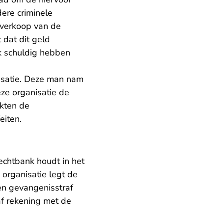
dere criminele
 verkoop van de
 dat dit geld
ok schuldig hebben
nisatie. Deze man nam
eze organisatie de
ikten de
eiten.
echtbank houdt in het
 organisatie legt de
en gevangenisstraf
af rekening met de