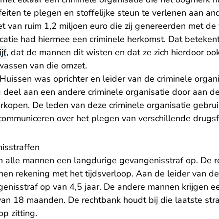
iten te plegen en stoffelijke steun te verlenen aan an
et van ruim 1,2 miljoen euro die zij genereerden met de
catie had hiermee een criminele herkomst. Dat betekent
jf
, dat de mannen dit wisten en dat ze zich hierdoor o
wassen van die omzet.
 Huissen was oprichter en leider van de criminele orga
g deel aan een andere criminele organisatie door aan d
erkopen. De leden van deze criminele organisatie gebru
 communiceren over het plegen van verschillende drugsf
isstraffen
n alle mannen een langdurige gevangenisstraf op. De r
en rekening met het tijdsverloop. Aan de leider van de
enisstraf op van 4,5 jaar. De andere mannen krijgen e
n 18 maanden. De rechtbank houdt bij die laatste str
p zitting.