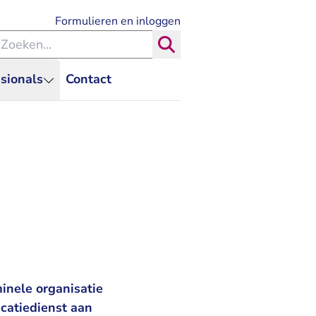
- U verlaat Rechtspraak.nl
Formulieren en inloggen
eken binnen de Rechtspraak
Zoeken
sionals
Contact
inele organisatie
catiedienst aan