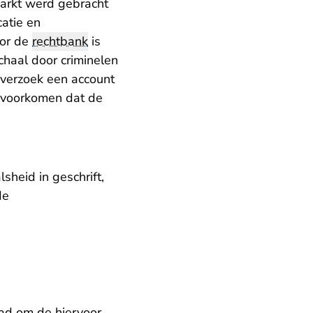
arkt werd gebracht
catie en
oor de
rechtbank
is
chaal door criminelen
 verzoek een account
 voorkomen dat de
heid in geschrift,
de
ad om de hiervoor