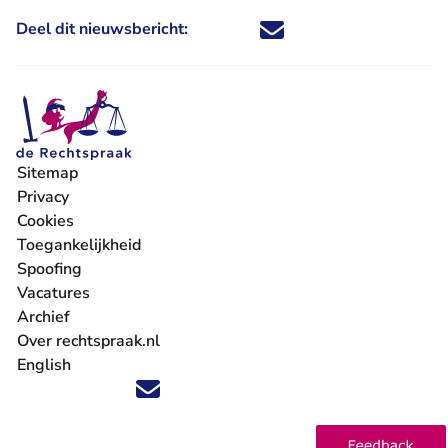
Deel dit nieuwsbericht:
Deel dit nieuwsbericht via X - U 
Deel dit nieuwsbericht via Fa
Deel dit nieuwsbericht via
Deel dit nieuwsbericht
Sitemap
Privacy
Cookies
Toegankelijkheid
Spoofing
Vacatures
- U verlaat Rechtspraak.nl
Archief
Over rechtspraak.nl
English
Volg ons op X (Twitter) - U verlaat Rechtspraak.nl
Volg ons op Facebook - U verlaat Rechtspraak.nl
Volg ons op Instagram - U verlaat Rechtspraak.nl
Volg ons op Youtube - U verlaat Rechtspraak.nl
Volg ons op LinkedIn - U verlaat Rechtspraak.n
'Blijf op de hoogte' nieuwsbrief - U verlaat