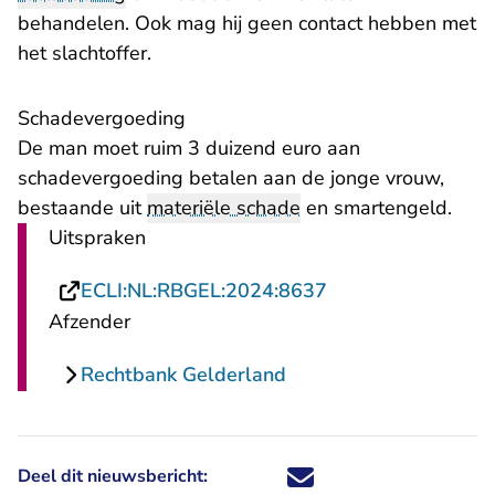
behandelen. Ook mag hij geen contact hebben met
het slachtoffer.
Schadevergoeding
De man moet ruim 3 duizend euro aan
schadevergoeding betalen aan de jonge vrouw,
bestaande uit
materiële schade
en smartengeld.
Uitspraken
- U verlaat Rechts
ECLI:NL:RBGEL:2024:8637
Afzender
Rechtbank Gelderland
Deel dit nieuwsbericht:
Deel dit nieuwsbericht via X - U 
Deel dit nieuwsbericht via Fa
Deel dit nieuwsbericht via
Deel dit nieuwsbericht