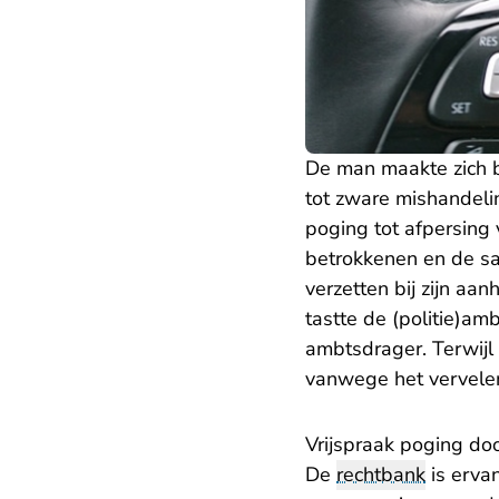
De man maakte zich b
tot zware mishandeli
poging tot afpersing 
betrokkenen en de sa
verzetten bij zijn a
tastte de (politie)a
ambtsdrager. Terwijl
vanwege het vervel
Vrijspraak poging do
De
rechtbank
is erva