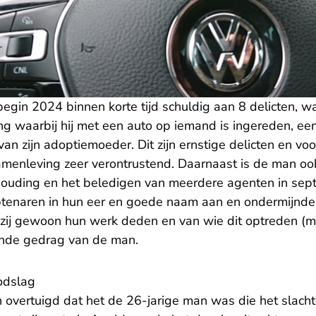
egin 2024 binnen korte tijd schuldig aan 8 delicten, 
ng waarbij hij met een auto op iemand is ingereden, ee
van zijn adoptiemoeder. Dit zijn ernstige delicten en voo
menleving zeer verontrustend. Daarnaast is de man oo
anhouding en het beledigen van meerdere agenten in s
mbtenaren in hun eer en goede naam aan en ondermijnd
 zij gewoon hun werk deden en van wie dit optreden (
ende gedrag van de man.
odslag
n overtuigd dat het de 26-jarige man was die het slacht