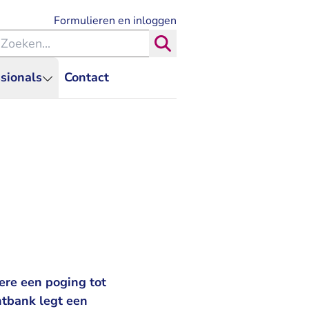
- U verlaat Rechtspraak.nl
Formulieren en inloggen
eken binnen de Rechtspraak
Zoeken
sionals
Contact
ere een poging tot
htbank legt een