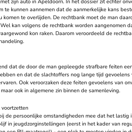
met zijn auto in Apeldoorn. In het dossier zit echter o
m te kunnen aannemen dat de aanmerkelijke kans besto
ou komen te overlijden. De rechtbank moet de man daar
 Wel kan volgens de rechtbank worden aangenomen dat
zwaargewond kon raken. Daarom veroordeeld de rechtb
handeling.
nd dat de door de man gepleegde strafbare feiten een
hebben en dat de slachtoffers nog lange tijd gevoelens
rvaren. Ook veroorzaken deze feiten gevoelens van onve
maar ook in algemene zin binnen de samenleving.
 voortzetten
ij de persoonlijke omstandigheden mee dat het lastig 
lijf in jeugdzorginstellingen (eerst in het kader van reg
van een PIJ-maatregel) - een plek te moeten vinden in 