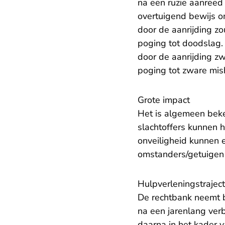
na een ruzie aanreed 
overtuigend bewijs o
door de aanrijding z
poging tot doodslag.
door de aanrijding 
poging tot zware mis
Grote impact
Het is algemeen beke
slachtoffers kunnen 
onveiligheid kunnen e
omstanders/getuigen 
Hulpverleningstraject
De rechtbank neemt b
na een jarenlang verb
daarna in het kader 