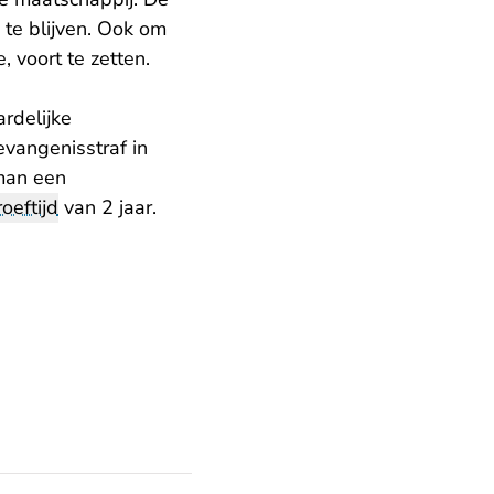
te blijven. Ook om
 voort te zetten.
rdelijke
vangenisstraf in
man een
roeftijd
van 2 jaar.