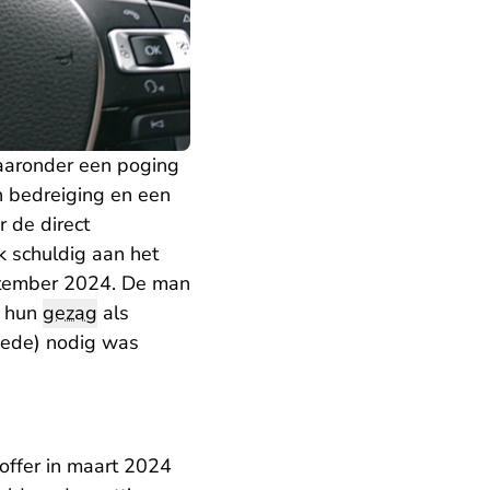
waaronder een poging
n bedreiging en een
r de direct
k schuldig aan het
eptember 2024. De man
e hun
gezag
als
mede) nodig was
offer in maart 2024