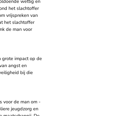
nvoldoende wettig en
nd het slachtoffer
om vrijspreken van
 het slachtoffer
ank de man voor
 grote impact op de
 van angst en
iligheid bij die
is voor de man om -
uliere jeugdzorg en
de maatschappij. De