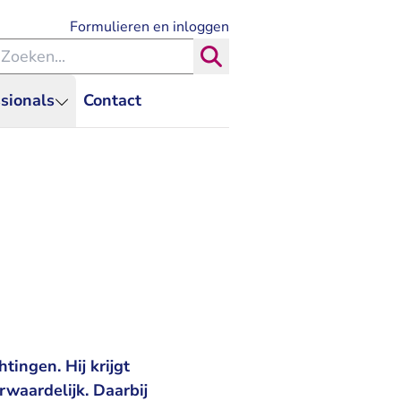
- U verlaat Rechtspraak.nl
Formulieren en inloggen
eken binnen de Rechtspraak
Zoeken
sionals
Contact
tingen. Hij krijgt
waardelijk. Daarbij