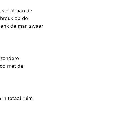
schikt aan de
nbreuk op de
htbank de man zwaar
jzondere
bod met de
in totaal ruim