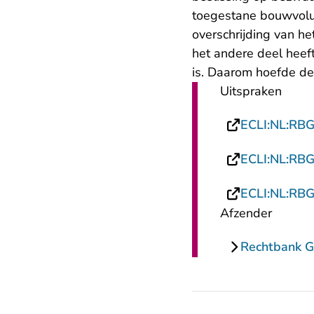
toegestane bouwvolum
overschrijding van h
het andere deel heef
is. Daarom hoefde d
Uitspraken
ECLI:NL:RB
ECLI:NL:RB
ECLI:NL:RB
Afzender
Rechtbank G