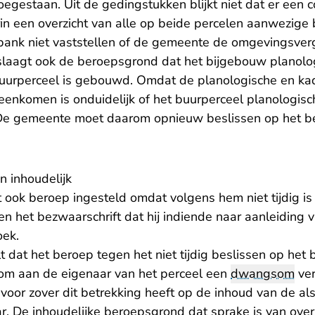
egestaan. Uit de gedingstukken blijkt niet dat er een 
in een overzicht van alle op beide percelen aanwezige
bank niet vaststellen of de gemeente de omgevingsver
slaagt ook de beroepsgrond dat het bijgebouw planolo
buurperceel is gebouwd. Omdat de planologische en ka
eenkomen is onduidelijk of het buurperceel planologisc
 De gemeente moet daarom opnieuw beslissen op het b
n inhoudelijk
ok beroep ingesteld omdat volgens hem niet tijdig is b
n het bezwaarschrift dat hij indiende naar aanleiding 
oek.
 dat het beroep tegen het niet tijdig beslissen op het 
om aan de eigenaar van het perceel een
dwangsom
ver
voor zover dit betrekking heeft op de inhoud van de 
r. De inhoudelijke beroepsgrond dat sprake is van over