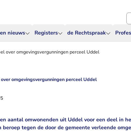
Zo
 en nieuws
Registers
de Rechtspraak
Profes
eel over omgevingsvergunningen perceel Uddel
l over omgevingsvergunningen perceel Uddel
25
een aantal omwonenden uit Uddel voor een deel in het
hun beroep tegen de door de gemeente verleende om