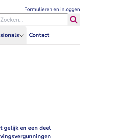
- U verlaat Rechtspraak.nl
Formulieren en inloggen
eken binnen de Rechtspraak
Zoeken
sionals
Contact
 gelijk en een deel
gevingsvergunningen