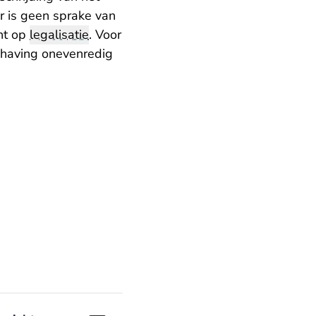
 is geen sprake van
ht op
legalisatie
. Voor
dhaving onevenredig