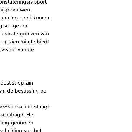
constateringsrapport
 bijgebouwen.
gunning heeft kunnen
gisch gezien
dastrale grenzen van
h gezien ruimte biedt
ezwaar van de
eslist op zijn
van de beslissing op
bezwaarschrift slaagt.
schuldigd. Het
alsnog genomen
schrijding van het