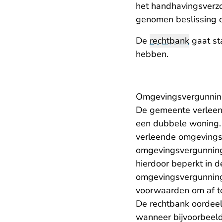
het handhavingsverzoe
genomen beslissing
De
rechtbank
gaat st
hebben.
Omgevingsvergunning
De gemeente verleen
een dubbele woning.
verleende omgevingsv
omgevingsvergunning
hierdoor beperkt in 
omgevingsvergunning 
voorwaarden om af t
De rechtbank oordeel
wanneer bijvoorbee