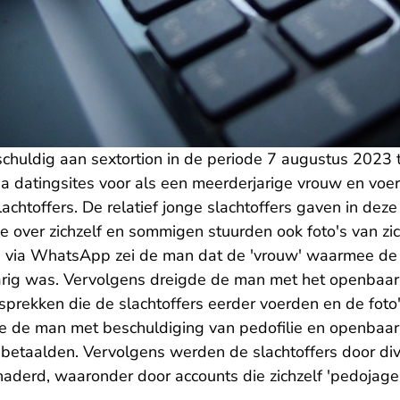
chuldig aan sextortion in de periode 7 augustus 2023 t
ia datingsites voor als een meerderjarige vrouw en voe
chtoffers. De relatief jonge slachtoffers gaven in dez
ie over zichzelf en sommigen stuurden ook foto's van zic
ep via WhatsApp zei de man dat de 'vrouw' waarmee de 
arig was. Vervolgens dreigde de man met het openbaa
sprekken die de slachtoffers eerder voerden en de foto's
e de man met beschuldiging van pedofilie en openbaa
 betaalden. Vervolgens werden de slachtoffers door di
derd, waaronder door accounts die zichzelf 'pedojager