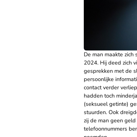
De man maakte zich s
2024. Hij deed zich v
gesprekken met de sla
persoonlijke informat
contact verder verli
hadden toch minderj
(seksueel getinte) ge
stuurden. Ook dreigd
zij de man geen geld
telefoonnummers bena