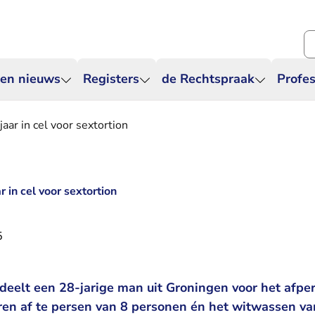
Zo
 en nieuws
Registers
de Rechtspraak
Profes
aar in cel voor sextortion
 in cel voor sextortion
5
deelt een 28-jarige man uit Groningen voor het afpe
ren af te persen van 8 personen én het witwassen va