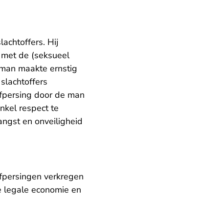
chtoffers. Hij
 met de (seksueel
 man maakte ernstig
 slachtoffers
afpersing door de man
nkel respect te
angst en onveiligheid
fpersingen verkregen
e legale economie en