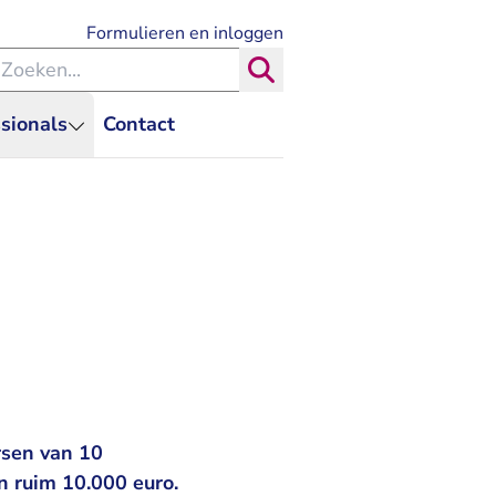
- U verlaat Rechtspraak.nl
Formulieren en inloggen
eken binnen de Rechtspraak
Zoeken
sionals
Contact
rsen van 10
n ruim 10.000 euro.