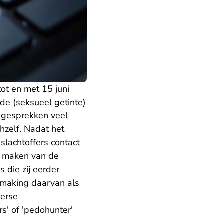
ot en met 15 juni
rde (seksueel getinte)
e gesprekken veel
hzelf. Nadat het
slachtoffers contact
r maken van de
 die zij eerder
rmaking daarvan als
verse
s' of 'pedohunter'