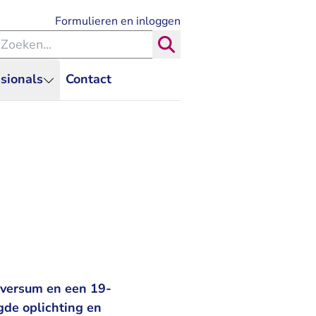
- U verlaat Rechtspraak.nl
Formulieren en inloggen
eken binnen de Rechtspraak
Zoeken
sionals
Contact
lversum en een 19-
gde oplichting en