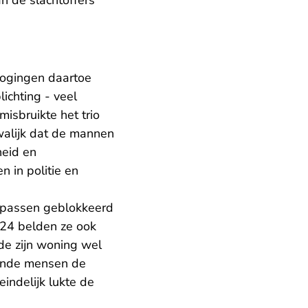
n de slachtoffers
 pogingen daartoe
lichting - veel
misbruikte het trio
kwalijk dat de mannen
heid en
 in politie en
nkpassen geblokkeerd
24 belden ze ook
lde zijn woning wel
lende mensen de
indelijk lukte de