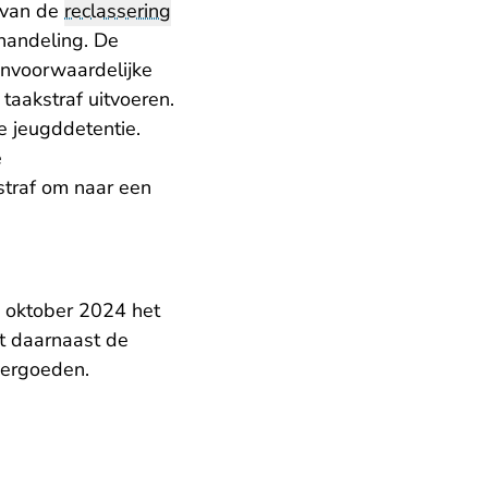
 van de
reclassering
handeling. De
onvoorwaardelijke
taakstraf uitvoeren.
e jeugddetentie.
e
straf om naar een
0 oktober 2024 het
t daarnaast de
 vergoeden.