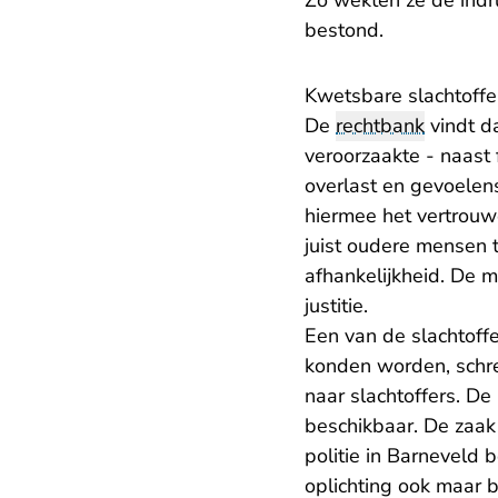
Zo wekten ze de indr
bestond.
Kwetsbare slachtoffe
De
rechtbank
vindt da
veroorzaakte - naast f
overlast en gevoelens
hiermee het vertrouwe
juist oudere mensen 
afhankelijkheid. De 
justitie.
Een van de slachtoff
konden worden, schr
naar slachtoffers. De
beschikbaar. De zaak
politie in Barneveld 
oplichting ook maar b