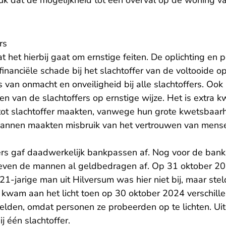
uk dat de mogelijkheid tot een overval op de woning va
rs
t het hierbij gaat om ernstige feiten. De oplichting en
inanciële schade bij het slachtoffer van de voltooide op
 van onmacht en onveiligheid bij alle slachtoffers. Ook 
n van de slachtoffers op ernstige wijze. Het is extra 
tot slachtoffer maakten, vanwege hun grote kwetsbaar
mannen maakten misbruik van het vertrouwen van mensen
ers gaf daadwerkelijk bankpassen af. Nog voor de ba
even de mannen al geldbedragen af. Op 31 oktober 20
 21-jarige man uit Hilversum was hier niet bij, maar ste
 kwam aan het licht toen op 30 oktober 2024 verschil
belden, omdat personen ze probeerden op te lichten. Uite
ij één slachtoffer.