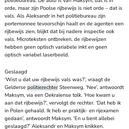
politiebureau. De auto is van Maksym, dat is in
orde, maar zijn Poolse rijbewijs is niet orde – dat is
vals. Als Aleksandr in het politiebureau zijn
portemonnee tevoorschijn haalt en de agenten een
rijbewijs zien, blijkt dat bij nadere inspectie ook
vals. Microteksten ontbreken, de rijbewijzen
hebben geen optisch variabele inkt en geen
optisch variabel laserbeeld.
Geslaagd
‘Wist u dat uw rijbewijs vals was?’, vraagt de
Gelderse
politierechter
Steenweg. ‘Nee’, antwoordt
Maksym, via een Oekraïense tolk. ‘Hoe kwam u
aan dat rijbewijs?’, vervolgt de rechter. ‘Dat heb ik
in Polen gehaald. Ik heb er praktijk- en rijexamen
gedaan’, antwoordt Maksym. ‘En u bent allebei
geslaagd?’ Aleksandr en Maksym knikken.