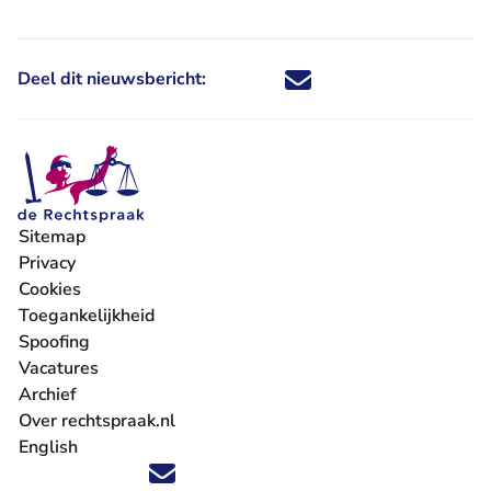
Deel dit nieuwsbericht:
Deel dit nieuwsbericht via X - U 
Deel dit nieuwsbericht via Fa
Deel dit nieuwsbericht via
Deel dit nieuwsbericht
Sitemap
Privacy
Cookies
Toegankelijkheid
Spoofing
Vacatures
- U verlaat Rechtspraak.nl
Archief
Over rechtspraak.nl
English
Volg ons op X (Twitter) - U verlaat Rechtspraak.nl
Volg ons op Facebook - U verlaat Rechtspraak.nl
Volg ons op Instagram - U verlaat Rechtspraak.nl
Volg ons op Youtube - U verlaat Rechtspraak.nl
Volg ons op LinkedIn - U verlaat Rechtspraak.n
'Blijf op de hoogte' nieuwsbrief - U verlaat