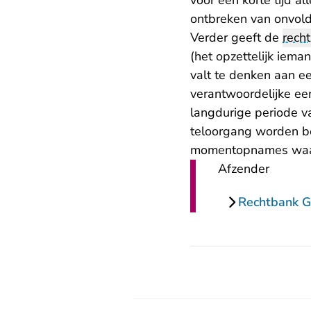
voor een korte tijd 
ontbreken van onvold
Verder geeft de
rech
(het opzettelijk iema
valt te denken aan e
verantwoordelijke een
langdurige periode v
teloorgang worden be
momentopnames waari
Afzender
Rechtbank G