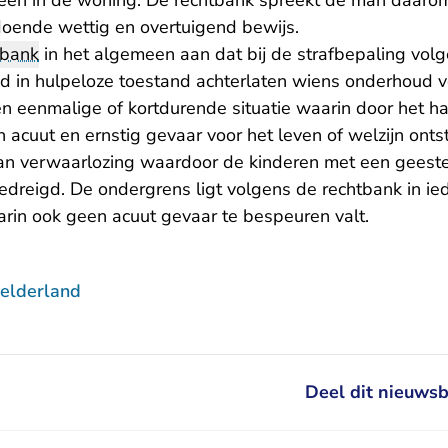
alleen in de woning. De rechtbank spreekt de man daaro
oende wettig en overtuigend bewijs.
tbank
in het algemeen aan dat bij de strafbepaling volg
nd in hulpeloze toestand achterlaten wiens onderhoud ve
en eenmalige of kortdurende situatie waarin door het h
 acuut en ernstig gevaar voor het leven of welzijn onts
an verwaarlozing waardoor de kinderen met een geestel
dreigd. De ondergrens ligt volgens de rechtbank in iede
n ook geen acuut gevaar te bespeuren valt.
elderland
Deel dit nieuwsb