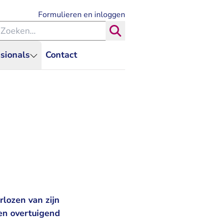
- U verlaat Rechtspraak.nl
Formulieren en inloggen
eken binnen de Rechtspraak
Zoeken
sionals
Contact
rlozen van zijn
 en overtuigend