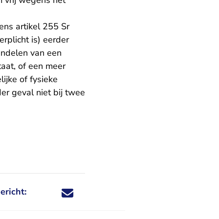
m vrij wegens het
ens artikel 255 Sr
rplicht is) eerder
andelen van een
taat, of een meer
ijke of fysieke
r geval niet bij twee
ericht:
Deel dit nieuwsbericht via X - U verlaat Rechtspraa
Deel dit nieuwsbericht via Facebook - U verlaat
Deel dit nieuwsbericht via e-mail
Deel dit nieuwsbericht via LinkedIn - U v