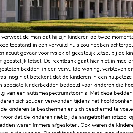
verweet de man dat hij zijn kinderen op twee moment
loze toestand in een vervuild huis zou hebben achterge
n acuut gevaar voor fysiek of geestelijk letsel bij de k
f geestelijk letsel. De rechtbank gaat hier niet in mee en
fgesloten bedden, in een vervuilde woning, verbleven e
as, nog niet betekent dat de kinderen in een hulpeloze
in speciale kinderbedden bedoeld voor kinderen die h
olg van een autismespectrumstoornis. Met deze bedde
nderen zich zouden verwonden tijdens het hoofdbonke
 de kinderen te beschermen en zich beschermd te voel
oor dat de kinderen niet bij de aangetroffen rotzooi o
edden waren immers afgesloten. Ook waren de kinderen