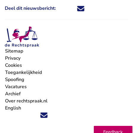
Deel dit nieuwsbericht:
Deel dit nieuwsbericht via X - U 
Deel dit nieuwsbericht via Fa
Deel dit nieuwsbericht via
Deel dit nieuwsbericht
Sitemap
Privacy
Cookies
Toegankelijkheid
Spoofing
Vacatures
- U verlaat Rechtspraak.nl
Archief
Over rechtspraak.nl
English
Volg ons op X (Twitter) - U verlaat Rechtspraak.nl
Volg ons op Facebook - U verlaat Rechtspraak.nl
Volg ons op Instagram - U verlaat Rechtspraak.nl
Volg ons op Youtube - U verlaat Rechtspraak.nl
Volg ons op LinkedIn - U verlaat Rechtspraak.n
'Blijf op de hoogte' nieuwsbrief - U verlaat