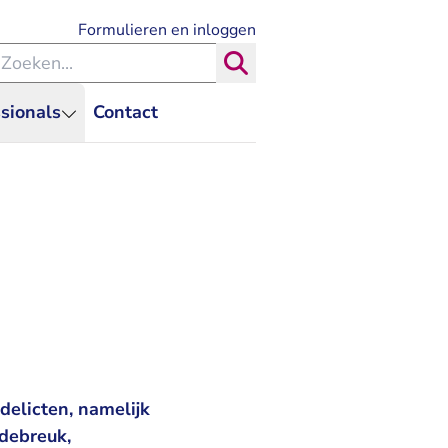
- U verlaat Rechtspraak.nl
Formulieren en inloggen
eken binnen de Rechtspraak
Zoeken
sionals
Contact
delicten, namelijk
edebreuk,