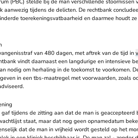
rum (PBC) stelde bij de man verschillende stoornissen 
k aanwezig tijdens de delicten. De rechtbank concludee
nderde toerekeningsvatbaarheid en daarmee houdt ze 
n
vangenisstraf van 480 dagen, met aftrek van de tijd in
htbank vindt daarnaast een langdurige en intensieve b
an nodig om herhaling in de toekomst te voorkomen. 
even in een tbs-maatregel met voorwaarden, zoals oo
adviseerd.
ening
gaf tijdens de zitting aan dat de man is geaccepteerd
wachtlijst staat, maar dat nog geen opnamedatum beke
nselijk dat de man in vrijheid wordt gesteld op het mom
lek in een kliniek beschikbaar is. De man zal - zonder 