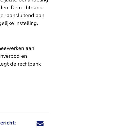
rden. De rechtbank
eer aansluitend aan
lijke instelling.
 meewerken aan
enverbod en
legt de rechtbank
ericht:
Deel dit nieuwsbericht via X - U verlaat Rechtspraa
Deel dit nieuwsbericht via Facebook - U verlaat
Deel dit nieuwsbericht via e-mail
Deel dit nieuwsbericht via LinkedIn - U v