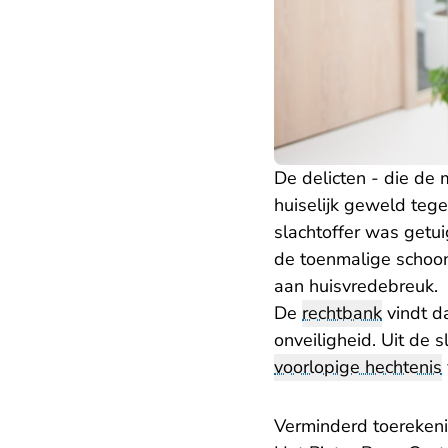
De delicten - die de
huiselijk geweld tege
slachtoffer was getu
de toenmalige schoon
aan huisvredebreuk.
De
rechtbank
vindt da
onveiligheid. Uit de s
voorlopige hechtenis
Verminderd toereken