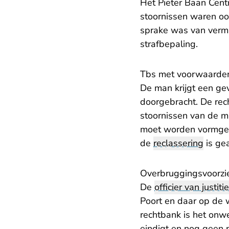
Het Pieter Baan Cent
stoornissen waren oo
sprake was van vermi
strafbepaling.
Tbs met voorwaarde
De man krijgt een ge
doorgebracht. De rec
stoornissen van de m
moet worden vormgeg
de
reclassering
is ge
Overbruggingsvoorzi
De
officier van justitie
Poort en daar op de 
rechtbank is het onwe
eindigt en nog geen p