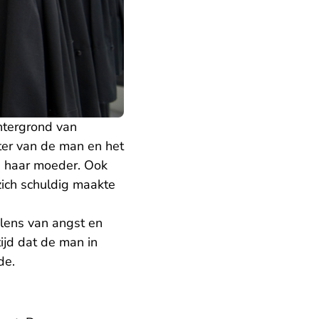
htergrond van
hter van de man en het
n haar moeder. Ook
ich schuldig maakte
elens van angst en
tijd dat de man in
lde.