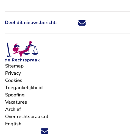
Deel dit nieuwsbericht:
Deel dit nieuwsbericht via X - U 
Deel dit nieuwsbericht via Fa
Deel dit nieuwsbericht via
Deel dit nieuwsbericht
Sitemap
Privacy
Cookies
Toegankelijkheid
Spoofing
Vacatures
- U verlaat Rechtspraak.nl
Archief
Over rechtspraak.nl
English
Volg ons op X (Twitter) - U verlaat Rechtspraak.nl
Volg ons op Facebook - U verlaat Rechtspraak.nl
Volg ons op Instagram - U verlaat Rechtspraak.nl
Volg ons op Youtube - U verlaat Rechtspraak.nl
Volg ons op LinkedIn - U verlaat Rechtspraak.n
'Blijf op de hoogte' nieuwsbrief - U verlaat