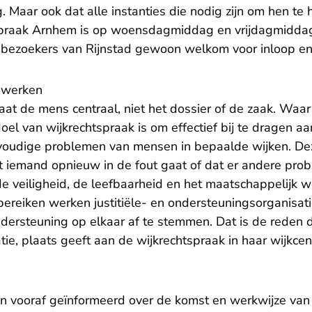
Maar ook dat alle instanties die nodig zijn om hen te 
tspraak Arnhem is op woensdagmiddag en vrijdagmiddag t
 bezoekers van Rijnstad gewoon welkom voor inloop en 
nwerken
aat de mens centraal, niet het dossier of de zaak. Waar is
el van wijkrechtspraak is om effectief bij te dragen a
oudige problemen van mensen in bepaalde wijken. Deze
 iemand opnieuw in de fout gaat of dat er andere pro
veiligheid, de leefbaarheid en het maatschappelijk wel
bereiken werken justitiële- en ondersteuningsorganisat
ersteuning op elkaar af te stemmen. Dat is de reden da
tie, plaats geeft aan de wijkrechtspraak in haar wijkce
ijn vooraf geïnformeerd over de komst en werkwijze van