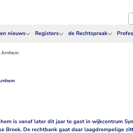
Zo
 en nieuws
Registers
de Rechtspraak
Profes
ak Arnhem
 Arnhem
em is vanaf later dit jaar te gast in wijkcentrum Sy
mse Broek. De rechtbank gaat daar laagdrempelige zi