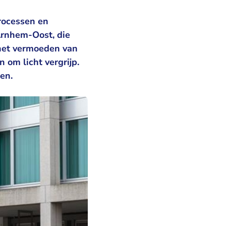
rocessen en
Arnhem-Oost, die
 het vermoeden van
 om licht vergrijp.
ren.