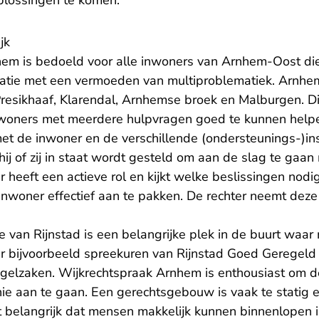
plossingen te komen.
jk
em is bedoeld voor alle inwoners van Arnhem-Oost di
atie met een vermoeden van multiproblematiek. Arnhem
resikhaaf, Klarendal, Arnhemse broek en Malburgen. Di
oners met meerdere hulpvragen goed te kunnen helpe
t de inwoner en de verschillende (ondersteunings-)ins
ij of zij in staat wordt gesteld om aan de slag te gaan 
 heeft een actieve rol en kijkt welke beslissingen nodi
nwoner effectief aan te pakken. De rechter neemt deze 
 van Rijnstad is een belangrijke plek in de buurt waar
er bijvoorbeeld spreekuren van Rijnstad Goed Geregel
egelzaken. Wijkrechtspraak Arnhem is enthousiast om
ie aan te gaan. Een gerechtsgebouw is vaak te statig e
et belangrijk dat mensen makkelijk kunnen binnenlopen 