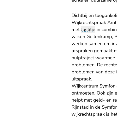
échte en duurzame o
Dichtbij en toegankeli
Wijkrechtspraak Arnh
met
Justitie
in combin
wijken Geitenkamp, P
werken samen om inw
afspraken gemaakt me
hulptraject waarmee h
problemen. De rechter
problemen van deze i
uitspraak.
Wijkcentrum Symfonie
ontmoeten. Ook zijn 
helpt met geld- en r
Rijnstad in de Symfon
wijkrechtspraak is h