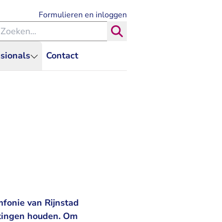
- U verlaat Rechtspraak.nl
Formulieren en inloggen
eken binnen de Rechtspraak
Zoeken
sionals
Contact
mfonie van Rijnstad
ttingen houden. Om