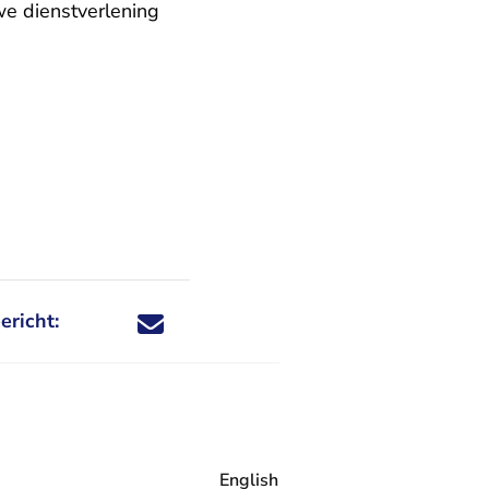
we dienstverlening
ericht:
Deel dit nieuwsbericht via X - U verlaat Rechtspraa
Deel dit nieuwsbericht via Facebook - U verlaat
Deel dit nieuwsbericht via e-mail
Deel dit nieuwsbericht via LinkedIn - U v
English