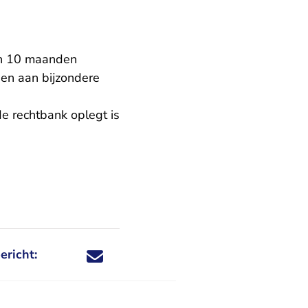
an 10 maanden
en aan bijzondere
de rechtbank oplegt is
ericht:
Deel dit nieuwsbericht via X - U verlaat Rechtspraa
Deel dit nieuwsbericht via Facebook - U verlaat
Deel dit nieuwsbericht via e-mail
Deel dit nieuwsbericht via LinkedIn - U v