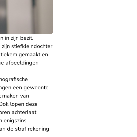
in zijn bezit.
ijn stiefkleindochter
 stiekem gemaakt en
ge afbeeldingen
nografische
dingen een gewoonte
et maken van
 Ook lopen deze
oren achterlaat.
n enigszins
an de straf rekening