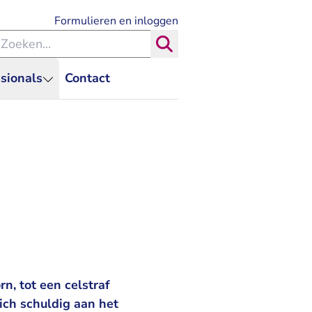
- U verlaat Rechtspraak.nl
Formulieren en inloggen
eken binnen de Rechtspraak
Zoeken
sionals
Contact
n, tot een celstraf
ch schuldig aan het