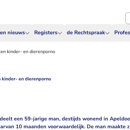
Zo
 en nieuws
Registers
de Rechtspraak
Profes
tten kinder- en dierenporno
n kinder- en dierenporno
eelt een 59-jarige man, destijds wonend in Apeldoor
arvan 10 maanden voorwaardelijk. De man maakte zi