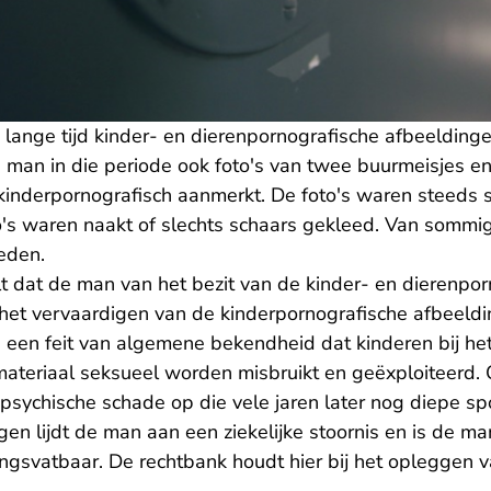
ange tijd kinder- en dierenpornografische afbeeldingen 
an in die periode ook foto's van twee buurmeisjes en z
kinderpornografisch aanmerkt. De foto's waren steeds
o's waren naakt of slechts schaars gekleed. Van sommi
eden.
t dat de man van het bezit van de kinder- en dierenpor
het vervaardigen van de kinderpornografische afbeel
s een feit van algemene bekendheid dat kinderen bij h
materiaal seksueel worden misbruikt en geëxploiteerd.
 psychische schade op die vele jaren later nog diepe sp
n lijdt de man aan een ziekelijke stoornis en is de ma
ngsvatbaar. De rechtbank houdt hier bij het opleggen v