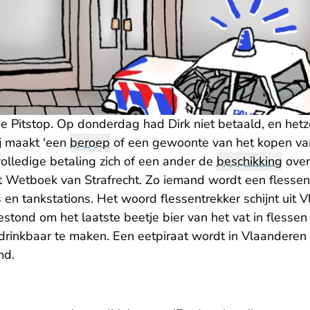
De Pitstop. Op donderdag had Dirk niet betaald, en het
j maakt 'een
beroep
of een gewoonte van het kopen va
lledige betaling zich of een ander de
beschikking
over
et Wetboek van Strafrecht. Zo iemand wordt een flesse
s en tankstations. Het woord flessentrekker schijnt uit
tond om het laatste beetje bier van het vat in flessen
 drinkbaar te maken. Een eetpiraat wordt in Vlaandere
md.