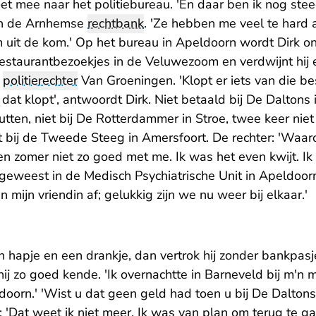
t mee naar het politiebureau. 'En daar ben ik nog stee
van de Arnhemse
rechtbank
. 'Ze hebben me veel te hard
rm uit de kom.' Op het bureau in Apeldoorn wordt Dirk 
estaurantbezoekjes in de Veluwezoom en verdwijnt hij e
r
politierechter
Van Groeningen. 'Klopt er iets van die be
, dat klopt', antwoordt Dirk. Niet betaald bij De Daltons i
tten, niet bij De Rotterdammer in Stroe, twee keer niet 
t bij de Tweede Steeg in Amersfoort. De rechter: 'Waar
n zomer niet zo goed met me. Ik was het even kwijt. Ik
weest in de Medisch Psychiatrische Unit in Apeldoorn 
 mijn vriendin af; gelukkig zijn we nu weer bij elkaar.'
en hapje en een drankje, dan vertrok hij zonder bankpas
ij zo goed kende. 'Ik overnachtte in Barneveld bij m'n
doorn.' 'Wist u dat geen geld had toen u bij De Daltons
k: 'Dat weet ik niet meer. Ik was van plan om terug te ga