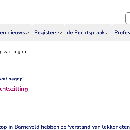
Zo
 en nieuws
Registers
de Rechtspraak
Profes
op wat begrip’
 wat begrip’
chtszitting
top in Barneveld hebben ze 'verstand van lekker eten