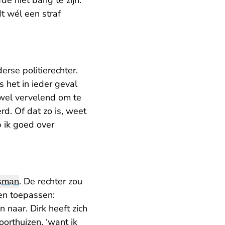
de niet bang te zijn.
t wél een straf
erse politierechter.
s het in ieder geval
s wel vervelend om te
d. Of dat zo is, weet
b ik goed over
sman
. De rechter zou
nen toepassen:
 naar. Dirk heeft zich
oorthuizen, ‘want ik