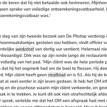
 de keren dat hij niet betaalde ook herinneren. Mijnheer
geen sprake van volledige ontoerekeningsvatbaarheid. 
toerekeningsvatbaar was.'
 dag van zijn tweede bezoek aan De Pitstop verderop i
oonmaakdoekjes gestolen zou hebben, vindt officier 
rdelijke
werkstraf
van dertig uur verdient. Helemaal nie
ntwaardigd. Dirk was op zijn ronde langs de restauran
 volledig van het pad. 'Mijn cliënt was de hele periode 
dat hij het oogmerk had om de boel te flessen. Hij dee
. Mijn cliënt heeft geen
strafblad
en is 51. Als hij de 
dat al veel eerder in zijn leven gedaan. Ik heb het OM i
g en de psychose waarin mijn cliënt verkeerde, en gevr
 in te trekken. Je kunt dit ook niet-strafrechtelijk afdo
ver sprak, vertelde me dat het OM een afspraak had met