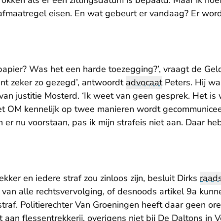
rokken als er een zittingsdatum is bepaald. Maar ik hoef
fmaatregel eisen. En wat gebeurt er vandaag? Er word
 papier? Was het een harde toezegging?’, vraagt de Geld
ent zeker zo gezegd’, antwoordt
advocaat
Peters. Hij wa
er van justitie Mosterd. ‘Ik weet van geen gesprek. Het i
het OM kennelijk op twee manieren wordt gecommuniceer
n er nu voorstaan, pas ik mijn strafeis niet aan. Daar he
ekker en iedere straf zou zinloos zijn, besluit Dirks
raad
 van alle rechtsvervolging, of desnoods artikel 9a kun
traf. Politierechter Van Groeningen heeft daar geen oren
aan flessentrekkerij, overigens niet bij De Daltons in V