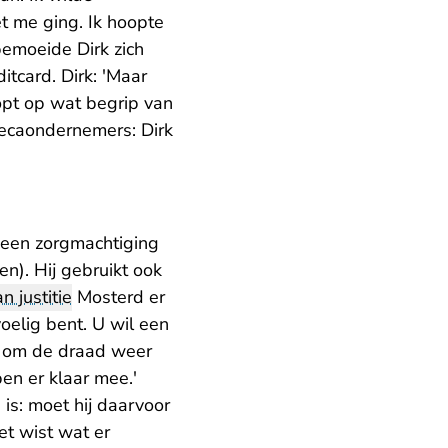
t me ging. Ik hoopte
bemoeide Dirk zich
tcard. Dirk: 'Maar
oopt op wat begrip van
recaondernemers: Dirk
 (een zorgmachtiging
n). Hij gebruikt ook
an justitie
Mosterd er
voelig bent. U wil een
ot om de draad weer
ben er klaar mee.'
 is: moet hij daarvoor
et wist wat er