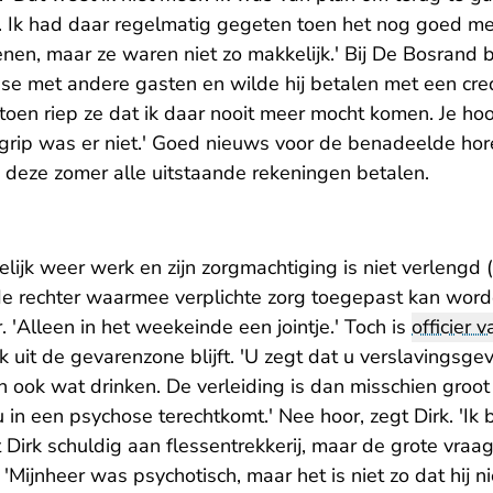
t. Ik had daar regelmatig gegeten toen het nog goed me
kenen, maar ze waren niet zo makkelijk.' Bij De Bosrand 
e met andere gasten en wilde hij betalen met een credi
 toen riep ze dat ik daar nooit meer mocht komen. Je h
rip was er niet.' Goed nieuws voor de benadeelde ho
en deze zomer alle uitstaande rekeningen betalen.
elijk weer werk en zijn zorgmachtiging is niet verlengd
e rechter waarmee verplichte zorg toegepast kan worde
'Alleen in het weekeinde een jointje.' Toch is
officier v
rk uit de gevarenzone blijft. 'U zegt dat u verslavingsge
 en ook wat drinken. De verleiding is dan misschien gro
 in een psychose terechtkomt.' Nee hoor, zegt Dirk. 'Ik 
t Dirk schuldig aan flessentrekkerij, maar de grote vraag
'Mijnheer was psychotisch, maar het is niet zo dat hij ni