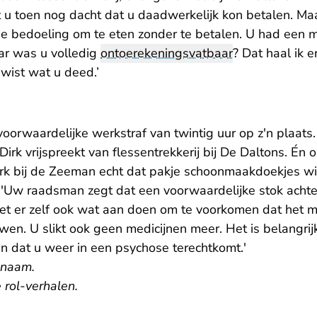
at u toen nog dacht dat u daadwerkelijk kon betalen. M
e bedoeling om te eten zonder te betalen. U had een m
aar was u volledig
ontoerekeningsvatbaar
? Dat haal ik e
 wist wat u deed.’
voorwaardelijke werkstraf van twintig uur op z'n plaats
j Dirk vrijspreekt van flessentrekkerij bij De Daltons. Én 
rk bij de Zeeman echt dat pakje schoonmaakdoekjes wi
t: 'Uw raadsman zegt dat een voorwaardelijke stok achter
oet er zelf ook wat aan doen om te voorkomen dat het mi
owen. U slikt ook geen medicijnen meer. Het is belangrij
n dat u weer in een psychose terechtkomt.'
e naam.
rol-verhalen.