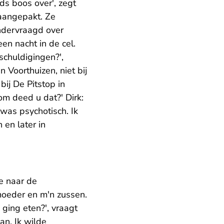
ds boos over', zegt
 aangepakt. Ze
ondervraagd over
en nacht in de cel.
schuldigingen?',
n Voorthuizen, niet bij
bij De Pitstop in
om deed u dat?' Dirk:
 was psychotisch. Ik
en later in
je naar de
 moeder en m'n zussen.
 ging eten?', vraagt
an. Ik wilde