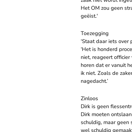
zaak niet wordt inget
Het OM zou geen stra
geëist.'
Toezegging
‘Staat daar iets over
‘Het is honderd proc
niet, reageert offici
horen dat er vanuit 
ik niet. Zoals de zake
nagedacht.’
Zinloos
Dirk is geen flessentr
Dirk moeten ontslaan
schuldig, maar geen s
wel schuldig gemaakt 