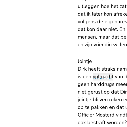
uitleggen hoe het za
dat ik later kon afre
volgens de eigenaress
dat kon daar niet. En
mensen, maar dat beg
en zijn vriendin will
Jointje
Dirk heeft straks nam
is een
volmacht
van d
geen harddrugs meer. 
niet gerust op dat Di
jointje blijven roken
op te pakken en dat u
Officier Mosterd vind
ook bestraft worden? 