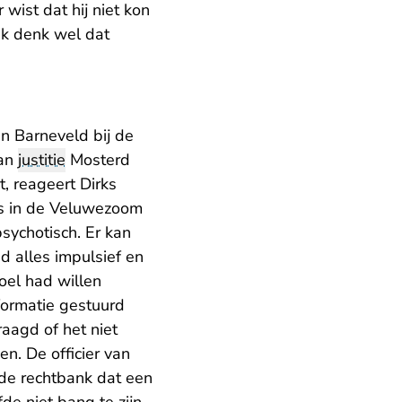
 wist dat hij niet kon
Ik denk wel dat
n Barneveld bij de
van
justitie
Mosterd
t, reageert Dirks
ts in de Veluwezoom
psychotisch. Er kan
d alles impulsief en
boel had willen
nformatie gestuurd
aagd of het niet
en. De officier van
 de rechtbank dat een