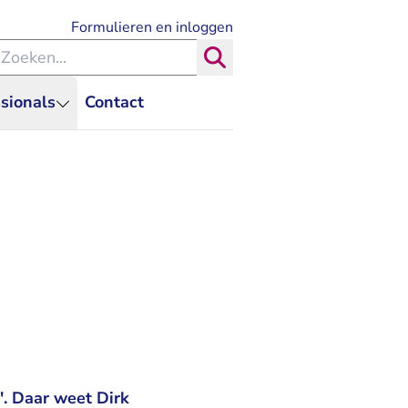
- U verlaat Rechtspraak.nl
Formulieren en inloggen
eken binnen de Rechtspraak
Zoeken
sionals
Contact
'. Daar weet Dirk