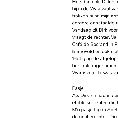
Hoe dan ook: Dirk moe
hij in de Waalzaal 
trokken bijna mijn a
eerdere onbetaalde r
Vandaag zit Dirk voo
vraagt de rechter. 'Ja
Café de Bosrand in Pu
Barneveld en ook nie
'Het ging de afgelope
ben ook opgenomen ge
Warnsveld. Ik was van
Pasje
Als Dirk zin had in e
etablissementen die h
M'n pasje lag in Apel
de politierechter. Dir