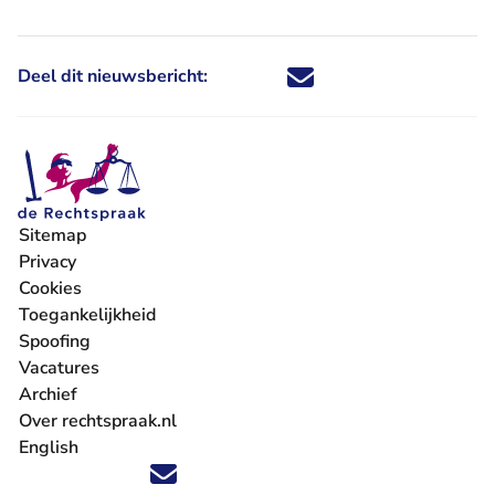
Deel dit nieuwsbericht:
Deel dit nieuwsbericht via X - U 
Deel dit nieuwsbericht via Fa
Deel dit nieuwsbericht via
Deel dit nieuwsbericht
Sitemap
Privacy
Cookies
Toegankelijkheid
Spoofing
Vacatures
- U verlaat Rechtspraak.nl
Archief
Over rechtspraak.nl
English
Volg ons op X (Twitter) - U verlaat Rechtspraak.nl
Volg ons op Facebook - U verlaat Rechtspraak.nl
Volg ons op Instagram - U verlaat Rechtspraak.nl
Volg ons op Youtube - U verlaat Rechtspraak.nl
Volg ons op LinkedIn - U verlaat Rechtspraak.n
'Blijf op de hoogte' nieuwsbrief - U verlaat