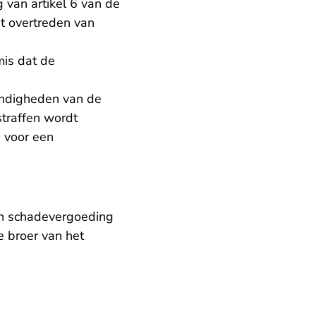
g van artikel 6 van de
t overtreden van
mis dat de
andigheden van de
straffen wordt
 voor een
en schadevergoeding
e broer van het