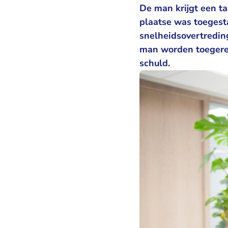
De man krijgt een t
plaatse was toegesta
snelheidsovertredin
man worden toegerek
schuld.