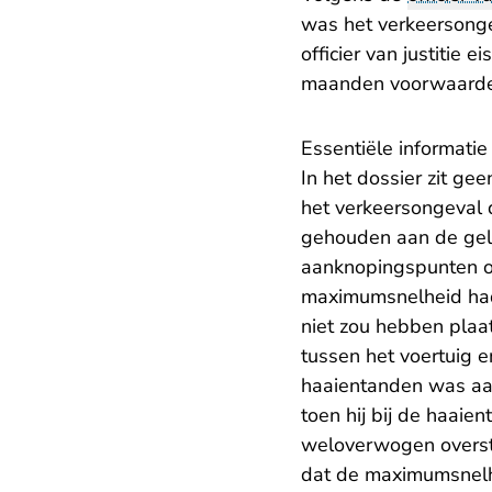
was het verkeersonge
officier van justitie
maanden voorwaardel
Essentiële informatie
In het dossier zit g
het verkeersongeval 
gehouden aan de gel
aanknopingspunten o
maximumsnelheid had 
niet zou hebben plaa
tussen het voertuig e
haaientanden was a
toen hij bij de haai
weloverwogen overste
dat de maximumsnelhe