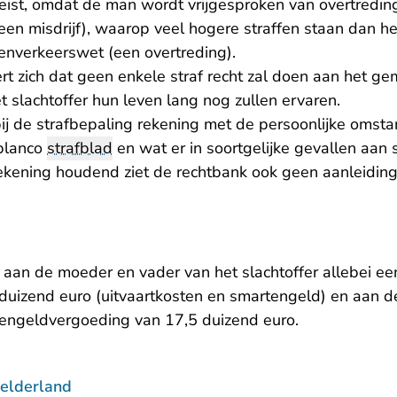
 geëist, omdat de man wordt vrijgesproken van overtredin
n misdrijf), waarop veel hogere straffen staan dan he
enverkeerswet (een overtreding).
rt zich dat geen enkele straf recht zal doen aan het ge
 slachtoffer hun leven lang nog zullen ervaren.
ij de strafbepaling rekening met de persoonlijke omst
 blanco
strafblad
en wat er in soortgelijke gevallen aan 
kening houdend ziet de rechtbank ook geen aanleiding
 aan de moeder en vader van het slachtoffer allebei e
 duizend euro (uitvaartkosten en smartengeld) en aan d
tengeldvergoeding van 17,5 duizend euro.
elderland