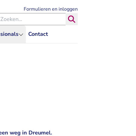
- U verlaat Rechtspraak.nl
Formulieren en inloggen
eken binnen de Rechtspraak
Zoeken
sionals
Contact
 een weg in Dreumel.