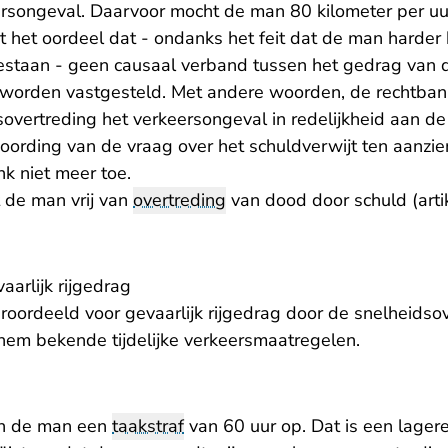
ersongeval. Daarvoor mocht de man 80 kilometer per uur
t het oordeel dat - ondanks het feit dat de man harder
estaan - geen causaal verband tussen het gedrag van 
worden vastgesteld. Met andere woorden, de rechtbank
overtreding het verkeersongeval in redelijkheid aan de
ording van de vraag over het schuldverwijt ten aanzie
nk niet meer toe.
 de man vrij van
overtreding
van dood door schuld (arti
aarlijk rijgedrag
oordeeld voor gevaarlijk rijgedrag door de snelheidso
r hem bekende tijdelijke verkeersmaatregelen.
an de man een
taakstraf
van 60 uur op. Dat is een lagere