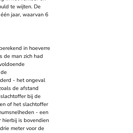
uld te wijten. De
n één jaar, waarvan 6
berekend in hoeverre
ls de man zich had
nvoldoende
 de
derd - het ongeval
zoals de afstand
lachtoffer bij de
n of het slachtoffer
imumsnelheden - een
hierbij is bovendien
drie meter voor de