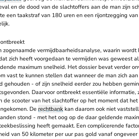
val en de dood van de slachtoffers aan de man zijn sch
 eiste een taakstraf van 180 uren en een rijontzegging va
ijk.
 ontbreekt
een zogenaamde vermijdbaarheidsanalyse, waarin wordt 
dat zich heeft voorgedaan te vermijden was geweest a
dende maximum snelheid. Het dossier bevat verder o
m vast te kunnen stellen dat wanneer de man zich aan
gehouden - of zijn snelheid eerder zou hebben gemin
tsgevonden. Daarvoor ontbreekt essentiële informatie, 
n de scooter van het slachtoffer op het moment dat het s
angekomen. De
rechtbank
kan daarom ook niet vaststelle
entanden stond - met het oog op de daar geldende max
ekbeslissing heeft gemaakt. Een complicerende factor 
id van 50 kilometer per uur pas gold vanaf ongeveer 