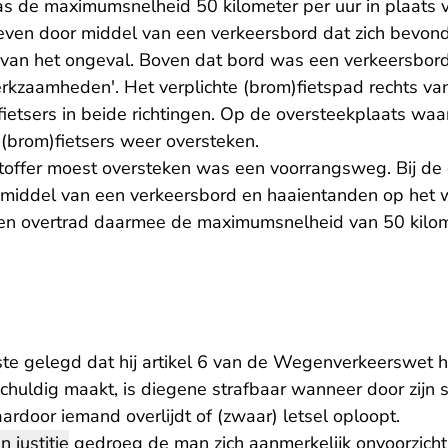
s de maximumsnelheid 50 kilometer per uur in plaats v
ven door middel van een verkeersbord dat zich bevond
 van het ongeval. Boven dat bord was een verkeersbor
erkzaamheden'. Het verplichte (brom)fietspad rechts va
ietsers in beide richtingen. Op de oversteekplaats waa
(brom)fietsers weer oversteken.
toffer moest oversteken was een voorrangsweg. Bij de
 middel van een verkeersbord en haaientanden op het
 en overtrad daarmee de maximumsnelheid van 50 kilom
e
ste gelegd dat hij artikel 6 van de Wegenverkeerswet h
schuldig maakt, is diegene strafbaar wanneer door zijn
rdoor iemand overlijdt of (zwaar) letsel oploopt.
n justitie
gedroeg de man zich aanmerkelijk onvoorzichti