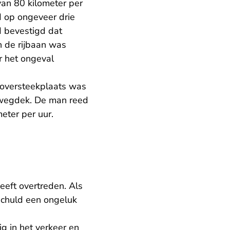
an 80 kilometer per
 op ongeveer drie
d bevestigd dat
n de rijbaan was
r het ongeval
 oversteekplaats was
 wegdek. De man reed
eter per uur.
eeft overtreden. Als
 schuld een ongeluk
g in het verkeer en