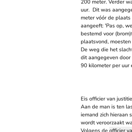
200 meter. Verder wa
uur. Dit was aangege
meter vóór de plaats
aangeeft: 'Pas op, w
bestemd voor (brom)f
plaatsvond, moesten 
De weg die het slach
dit aangegeven door
90 kilometer per uur
Eis officier van justiti
Aan de man is ten la
iemand zich hieraan 
wordt veroorzaakt waa
Volgens de
officier va