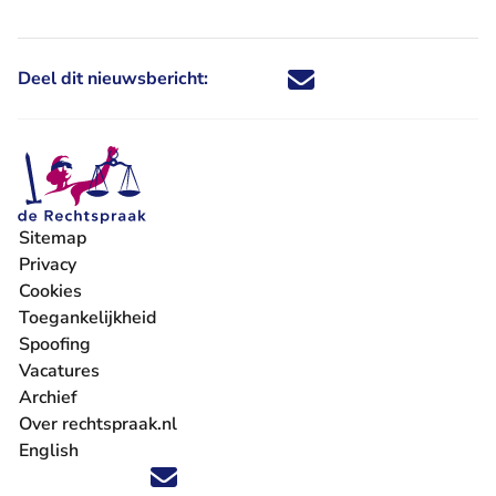
Deel dit nieuwsbericht:
Deel dit nieuwsbericht via X - U 
Deel dit nieuwsbericht via Fa
Deel dit nieuwsbericht via
Deel dit nieuwsbericht
Sitemap
Privacy
Cookies
Toegankelijkheid
Spoofing
Vacatures
- U verlaat Rechtspraak.nl
Archief
Over rechtspraak.nl
English
Volg ons op X (Twitter) - U verlaat Rechtspraak.nl
Volg ons op Facebook - U verlaat Rechtspraak.nl
Volg ons op Instagram - U verlaat Rechtspraak.nl
Volg ons op Youtube - U verlaat Rechtspraak.nl
Volg ons op LinkedIn - U verlaat Rechtspraak.n
'Blijf op de hoogte' nieuwsbrief - U verlaat