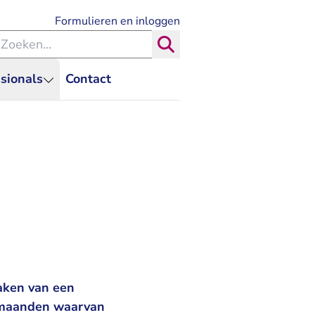
- U verlaat Rechtspraak.nl
Formulieren en inloggen
eken binnen de Rechtspraak
Zoeken
sionals
Contact
zaken van een
6 maanden waarvan