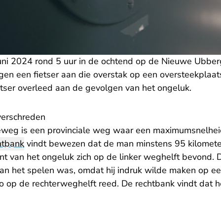
uni 2024 rond 5 uur in de ochtend op de Nieuwe Ubbe
gen een fietser aan die overstak op een oversteekplaat
ser overleed aan de gevolgen van het ongeluk.
verschreden
eg is een provinciale weg waar een maximumsnelheid
htbank
vindt bewezen dat de man minstens 95 kilometer
 van het ongeluk zich op de linker weghelft bevond. 
 aan het spelen was, omdat hij indruk wilde maken op e
to op de rechterweghelft reed. De rechtbank vindt dat 