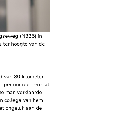
rgseweg (N325) in
s ter hoogte van de
 van 80 kilometer
 per uur reed en dat
De man verklaarde
en collega van hem
het ongeluk aan de