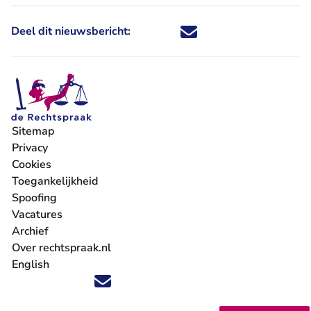
Deel dit nieuwsbericht:
Deel dit nieuwsbericht via X - U 
Deel dit nieuwsbericht via Fa
Deel dit nieuwsbericht via
Deel dit nieuwsbericht
Sitemap
Privacy
Cookies
Toegankelijkheid
Spoofing
Vacatures
- U verlaat Rechtspraak.nl
Archief
Over rechtspraak.nl
English
Volg ons op X (Twitter) - U verlaat Rechtspraak.nl
Volg ons op Facebook - U verlaat Rechtspraak.nl
Volg ons op Instagram - U verlaat Rechtspraak.nl
Volg ons op Youtube - U verlaat Rechtspraak.nl
Volg ons op LinkedIn - U verlaat Rechtspraak.n
'Blijf op de hoogte' nieuwsbrief - U verlaat