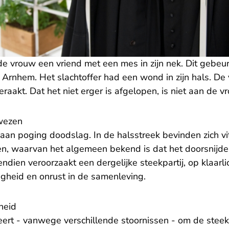
e vrouw een vriend met een mes in zijn nek. Dit gebeur
n Arnhem. Het slachtoffer had een wond in zijn hals. De
geraakt. Dat het niet erger is afgelopen, is niet aan de 
wezen
 aan poging doodslag. In de halsstreek bevinden zich v
en, waarvan het algemeen bekend is dat het doorsnijde
endien veroorzaakt een dergelijke steekpartij, op klaarli
igheid en onrust in de samenleving.
heid
ert - vanwege verschillende stoornissen - om de steekp