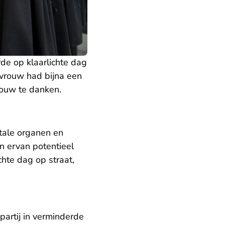
de op klaarlichte dag
 vrouw had bijna een
vrouw te danken.
itale organen en
n ervan potentieel
chte dag op straat,
artij in verminderde