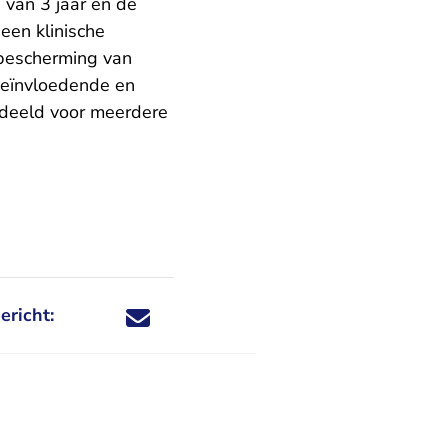
 van 3 jaar en de
een klinische
 bescherming van
beïnvloedende en
rdeeld voor meerdere
.
ericht:
Deel dit nieuwsbericht via X - U verlaat Rechtspraa
Deel dit nieuwsbericht via Facebook - U verlaat
Deel dit nieuwsbericht via e-mail
Deel dit nieuwsbericht via LinkedIn - U v