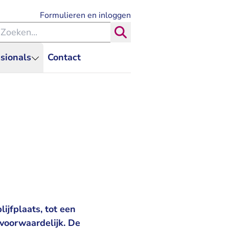
- U verlaat Rechtspraak.nl
Formulieren en inloggen
eken binnen de Rechtspraak
Zoeken
sionals
Contact
ijfplaats, tot een
voorwaardelijk. De