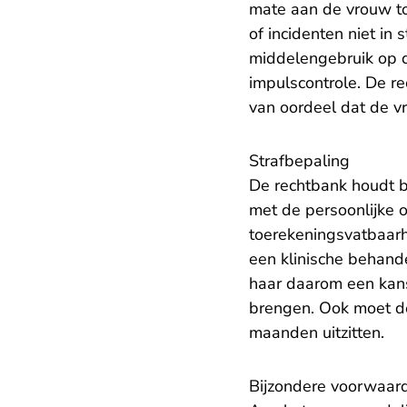
mate aan de vrouw to
of incidenten niet in
middelengebruik op d
impulscontrole. De r
van oordeel dat de v
Strafbepaling
De rechtbank houdt bi
met de persoonlijke 
toerekeningsvatbaarh
een klinische behande
haar daarom een kans
brengen. Ook moet d
maanden uitzitten.
Bijzondere voorwaar