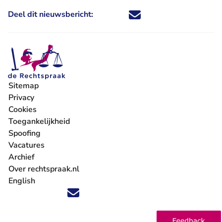
Deel dit nieuwsbericht:
Deel dit nieuwsbericht via X - U 
Deel dit nieuwsbericht via Fa
Deel dit nieuwsbericht via
Deel dit nieuwsbericht
Sitemap
Privacy
Cookies
Toegankelijkheid
Spoofing
Vacatures
- U verlaat Rechtspraak.nl
Archief
Over rechtspraak.nl
English
Volg ons op X (Twitter) - U verlaat Rechtspraak.nl
Volg ons op Facebook - U verlaat Rechtspraak.nl
Volg ons op Instagram - U verlaat Rechtspraak.nl
Volg ons op Youtube - U verlaat Rechtspraak.nl
Volg ons op LinkedIn - U verlaat Rechtspraak.n
'Blijf op de hoogte' nieuwsbrief - U verlaat