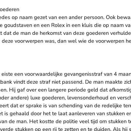
goederen
des op naam gezet van een ander persoon. Ook bewa
 goudstaven en een Rolex in een kluis die op naam va
t dat de man de herkomst van deze goederen verhulde. 
 deze voorwerpen was, dan wel wie de voorwerpen hee
eiste een voorwaardelijke gevangenisstraf van 4 maan
bank vindt deze straf niet passend. De man maakte zich
n. Hij gaf over een langere periode geld dat afkomstig
(onder andere) luxe goederen, levensonderhoud en versch
ert dat er sprake is van schending van de redelijke ter
et is gehaald door het te laat aanleveren van stukken en
van de man. Het kostte de politie veel tijd om stukken 
rde stukken op een rij te zetten en te duiden. Als hij 