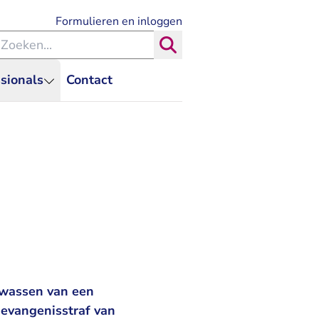
- U verlaat Rechtspraak.nl
Formulieren en inloggen
eken binnen de Rechtspraak
Zoeken
sionals
Contact
twassen van een
gevangenisstraf van