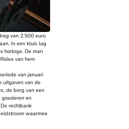
drag van 2.500 euro
an. In een kluis lag
ex horloge. De man
 Rolex van hem
periode van januari
e uitgaven van de
es, de borg van een
) goederen en
 De rechtbank
e geldstroom waarmee