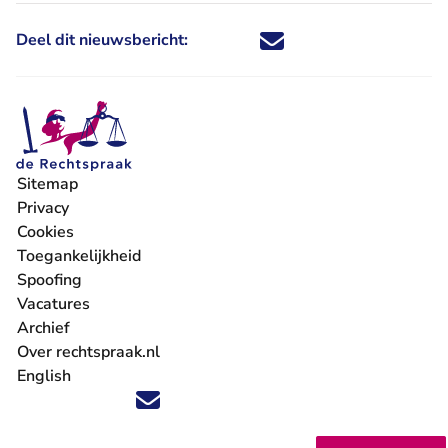
Deel dit nieuwsbericht:
Deel dit nieuwsbericht via X - U 
Deel dit nieuwsbericht via Fa
Deel dit nieuwsbericht via
Deel dit nieuwsbericht
Sitemap
Privacy
Cookies
Toegankelijkheid
Spoofing
Vacatures
- U verlaat Rechtspraak.nl
Archief
Over rechtspraak.nl
English
Volg ons op X (Twitter) - U verlaat Rechtspraak.nl
Volg ons op Facebook - U verlaat Rechtspraak.nl
Volg ons op Instagram - U verlaat Rechtspraak.nl
Volg ons op Youtube - U verlaat Rechtspraak.nl
Volg ons op LinkedIn - U verlaat Rechtspraak.n
'Blijf op de hoogte' nieuwsbrief - U verlaat