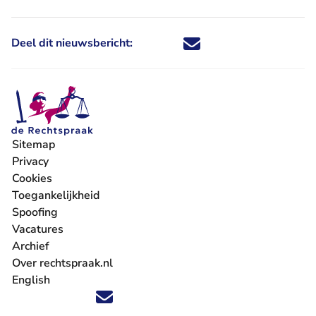
Deel dit nieuwsbericht:
Deel dit nieuwsbericht via X - U 
Deel dit nieuwsbericht via Fa
Deel dit nieuwsbericht via
Deel dit nieuwsbericht
Sitemap
Privacy
Cookies
Toegankelijkheid
Spoofing
Vacatures
- U verlaat Rechtspraak.nl
Archief
Over rechtspraak.nl
English
Volg ons op X (Twitter) - U verlaat Rechtspraak.nl
Volg ons op Facebook - U verlaat Rechtspraak.nl
Volg ons op Instagram - U verlaat Rechtspraak.nl
Volg ons op Youtube - U verlaat Rechtspraak.nl
Volg ons op LinkedIn - U verlaat Rechtspraak.n
'Blijf op de hoogte' nieuwsbrief - U verlaat