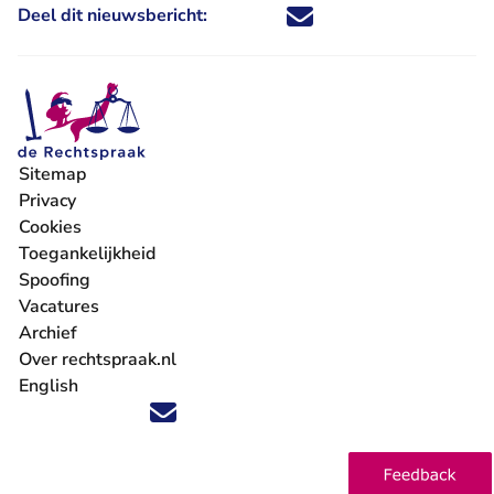
Deel dit nieuwsbericht:
Deel dit nieuwsbericht via X - U 
Deel dit nieuwsbericht via Fa
Deel dit nieuwsbericht via
Deel dit nieuwsbericht
Sitemap
Privacy
Cookies
Toegankelijkheid
Spoofing
Vacatures
- U verlaat Rechtspraak.nl
Archief
Over rechtspraak.nl
English
Volg ons op X (Twitter) - U verlaat Rechtspraak.nl
Volg ons op Facebook - U verlaat Rechtspraak.nl
Volg ons op Instagram - U verlaat Rechtspraak.nl
Volg ons op Youtube - U verlaat Rechtspraak.nl
Volg ons op LinkedIn - U verlaat Rechtspraak.n
'Blijf op de hoogte' nieuwsbrief - U verlaat