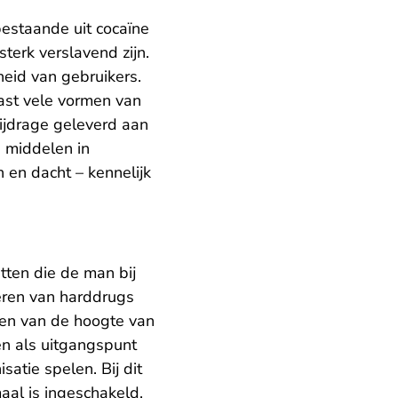
bestaande uit cocaïne
terk verslavend zijn.
eid van gebruikers.
ast vele vormen van
bijdrage geleverd aan
e middelen in
 en dacht – kennelijk
tten die de man bij
eren van harddrugs
len van de hoogte van
n als uitgangspunt
atie spelen. Bij dit
al is ingeschakeld.