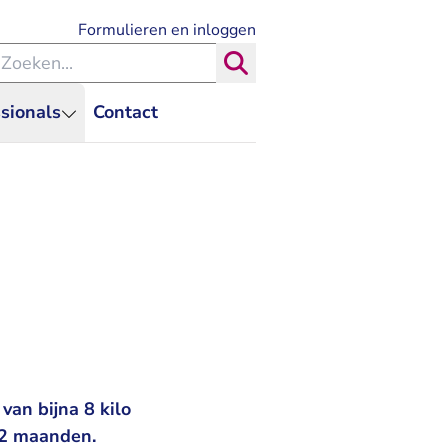
- U verlaat Rechtspraak.nl
Formulieren en inloggen
eken binnen de Rechtspraak
Zoeken
sionals
Contact
van bijna 8 kilo
42 maanden.