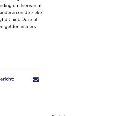
iding om hiervan af
)kinderen en de zieke
t dit niet. Deze of
 en gelden immers
ericht:
Deel dit nieuwsbericht via X - U verlaat Rechtspraa
Deel dit nieuwsbericht via Facebook - U verlaat
Deel dit nieuwsbericht via e-mail
Deel dit nieuwsbericht via LinkedIn - U v