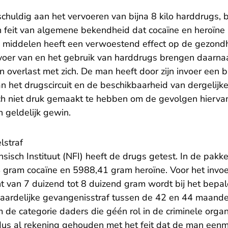
n
chuldig aan het vervoeren van bijna 8 kilo harddrugs, 
n feit van algemene bekendheid dat cocaïne en heroïne s
 middelen heeft een verwoestend effect op de gezondh
rvoer van en het gebruik van harddrugs brengen daarna
 en overlast met zich. De man heeft door zijn invoer een 
n het drugscircuit en de beschikbaarheid van dergelijk
zich niet druk gemaakt te hebben om de gevolgen hiervan
en geldelijk gewin.
lstraf
isch Instituut (NFI) heeft de drugs getest. In de pakke
 gram cocaïne en 5988,41 gram heroïne. Voor het invo
t van 7 duizend tot 8 duizend gram wordt bij het bepa
aardelijke gevangenisstraf tussen de 42 en 44 maande
de categorie daders die géén rol in de criminele organis
us al rekening gehouden met het feit dat de man eenma