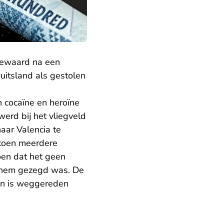
dewaard na een
uitsland als gestolen
n cocaïne en heroïne
werd bij het vliegveld
ar Valencia te
 toen meerdere
toen dat het geen
 hem gezegd was. De
 en is weggereden