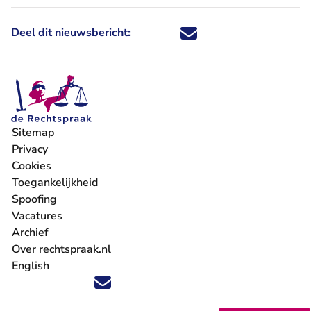
Deel dit nieuwsbericht:
Deel dit nieuwsbericht via X - U 
Deel dit nieuwsbericht via Fa
Deel dit nieuwsbericht via
Deel dit nieuwsbericht
Sitemap
Privacy
Cookies
Toegankelijkheid
Spoofing
Vacatures
- U verlaat Rechtspraak.nl
Archief
Over rechtspraak.nl
English
Volg ons op X (Twitter) - U verlaat Rechtspraak.nl
Volg ons op Facebook - U verlaat Rechtspraak.nl
Volg ons op Instagram - U verlaat Rechtspraak.nl
Volg ons op Youtube - U verlaat Rechtspraak.nl
Volg ons op LinkedIn - U verlaat Rechtspraak.n
'Blijf op de hoogte' nieuwsbrief - U verlaat