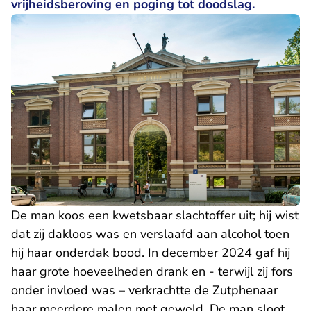
vrijheidsberoving en poging tot doodslag.
De man koos een kwetsbaar slachtoffer uit; hij wist
dat zij dakloos was en verslaafd aan alcohol toen
hij haar onderdak bood. In december 2024 gaf hij
haar grote hoeveelheden drank en - terwijl zij fors
onder invloed was – verkrachtte de Zutphenaar
haar meerdere malen met geweld. De man sloot