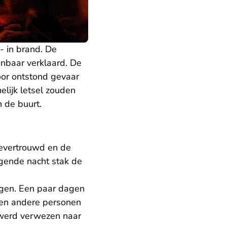
- in brand. De
nbaar verklaard. De
oor ontstond gevaar
lijk letsel zouden
n de buurt.
oevertrouwd en de
gende nacht stak de
ngen. Een paar dagen
r en andere personen
 werd verwezen naar