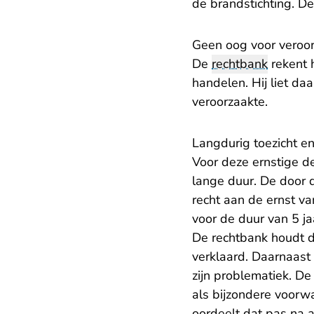
de brandstichting. D
Geen oog voor veroo
De
rechtbank
rekent 
handelen. Hij liet da
veroorzaakte.
Langdurig toezicht e
Voor deze ernstige d
lange duur. De door
recht aan de ernst v
voor de duur van 5 ja
De rechtbank houdt d
verklaard. Daarnaast
zijn problematiek. D
als bijzondere voor
oordeelt dat pas na 