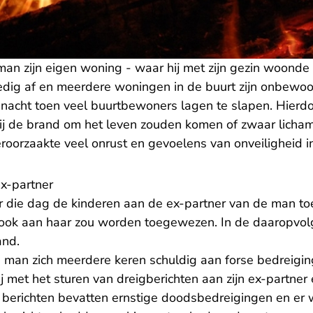
an zijn eigen woning - waar hij met zijn gezin woonde 
dig af en meerdere woningen in de buurt zijn onbewoo
 nacht toen veel buurtbewoners lagen te slapen. Hierd
j de brand om het leven zouden komen of zwaar lichame
roorzaakte veel onrust en gevoelens van onveiligheid i
ex-partner
r die dag de kinderen aan de ex-partner van de man t
 ook aan haar zou worden toegewezen. In de daaropvol
and.
man zich meerdere keren schuldig aan forse bedreigi
j met het sturen van dreigberichten aan zijn ex-partne
 berichten bevatten ernstige doodsbedreigingen en er