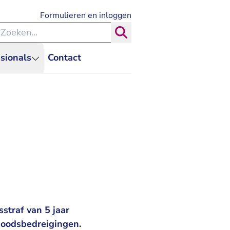
- U verlaat Rechtspraak.nl
Formulieren en inloggen
eken binnen de Rechtspraak
Zoeken
sionals
Contact
straf van 5 jaar
 doodsbedreigingen.