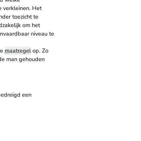
 verkleinen. Het
der toezicht te
dzakelijk om het
anvaardbaar niveau te
de
maatregel
op. Zo
p de man gehouden
 bedreigd een