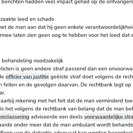
e berichten hadden veel impact gehad op de ontvangers
rzaakte leed en schade
het de man aan dat hij geen enkele verantwoordelijkhei
armee laten zien geen oog te hebben voor het leed dat 
n behandeling noodzakelijk
elicten is geen andere straf passend dan een onvoorwaa
 de
officier van justitie
geëiste straf doet volgens de re
an feiten en de gevolgen daarvan. De rechtbank legt op
ar.
aarbij rekening met het feit dat de man verminderd toe
 is het volgens de rechtbank van belang dat de man b
e
reclassering
adviseerde een deels
voorwaardelijke stra
waarde onder meer dat de man ambulant wordt behande
afloop van de detentie adequaat kan worden beoordee