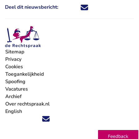
Deel dit nieuwsbericht:
Deel dit nieuwsbericht via X - U 
Deel dit nieuwsbericht via Fa
Deel dit nieuwsbericht via
Deel dit nieuwsbericht
Sitemap
Privacy
Cookies
Toegankelijkheid
Spoofing
Vacatures
- U verlaat Rechtspraak.nl
Archief
Over rechtspraak.nl
English
Volg ons op X (Twitter) - U verlaat Rechtspraak.nl
Volg ons op Facebook - U verlaat Rechtspraak.nl
Volg ons op Instagram - U verlaat Rechtspraak.nl
Volg ons op Youtube - U verlaat Rechtspraak.nl
Volg ons op LinkedIn - U verlaat Rechtspraak.n
'Blijf op de hoogte' nieuwsbrief - U verlaat