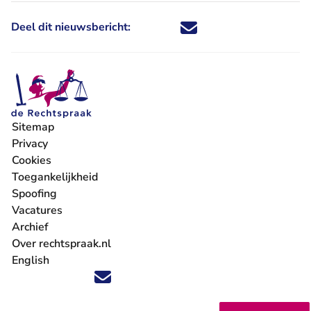
Deel dit nieuwsbericht:
Deel dit nieuwsbericht via X - U 
Deel dit nieuwsbericht via Fa
Deel dit nieuwsbericht via
Deel dit nieuwsbericht
Sitemap
Privacy
Cookies
Toegankelijkheid
Spoofing
Vacatures
- U verlaat Rechtspraak.nl
Archief
Over rechtspraak.nl
English
Volg ons op X (Twitter) - U verlaat Rechtspraak.nl
Volg ons op Facebook - U verlaat Rechtspraak.nl
Volg ons op Instagram - U verlaat Rechtspraak.nl
Volg ons op Youtube - U verlaat Rechtspraak.nl
Volg ons op LinkedIn - U verlaat Rechtspraak.n
'Blijf op de hoogte' nieuwsbrief - U verlaat