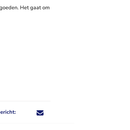
rgoeden. Het gaat om
ericht:
Deel dit nieuwsbericht via X - U verlaat Rechtspraa
Deel dit nieuwsbericht via Facebook - U verlaat
Deel dit nieuwsbericht via e-mail
Deel dit nieuwsbericht via LinkedIn - U v