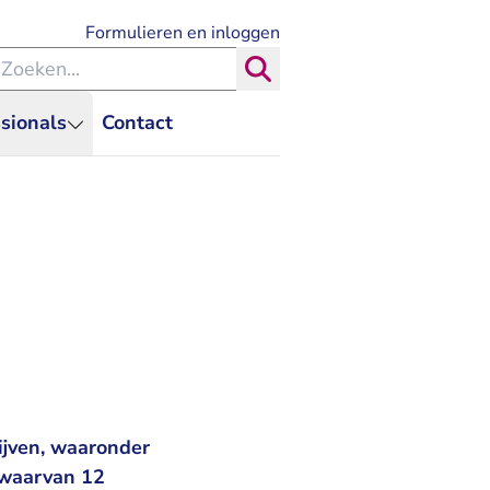
- U verlaat Rechtspraak.nl
Formulieren en inloggen
eken binnen de Rechtspraak
Zoeken
sionals
Contact
ijven, waaronder
 waarvan 12