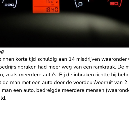
ng
nnen korte tijd schuldig aan 14 misdrijven waaronder 6
bedrijfsinbraken had meer weg van een ramkraak. De ma
 zoals meerdere auto’s. Bij de inbraken richtte hij beho
 de man met een auto door de voordeur/voorruit van 2 
e man een auto, bedreigde meerdere mensen (waaronde
ld.