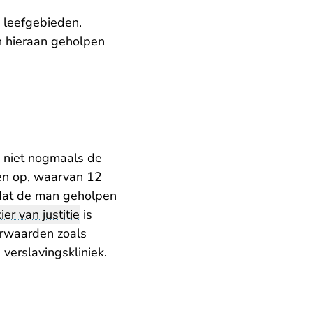
e leefgebieden.
n hieraan geholpen
j niet nogmaals de
en op, waarvan 12
dat de man geholpen
cier van justitie
is
orwaarden zoals
verslavingskliniek.