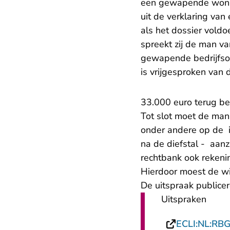
een gewapende wonin
uit de verklaring van
als het dossier voldo
spreekt zij de man van
gewapende bedrijfso
is vrijgesproken van d
33.000 euro terug be
Tot slot moet de man
onder andere op de i
na de diefstal - aan
rechtbank ook rekeni
Hierdoor moest de w
De uitspraak publicere
Uitspraken
ECLI:NL:RB