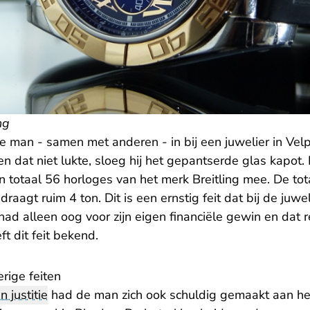
ng
e man - samen met anderen - in bij een juwelier in Vel
oen dat niet lukte, sloeg hij het gepantserde glas kapot.
totaal 56 horloges van het merk Breitling mee. De to
raagt ruim 4 ton. Dit is een ernstig feit dat bij de juwe
ad alleen oog voor zijn eigen financiële gewin en dat 
t dit feit bekend.
rige feiten
n justitie
had de man zich ook schuldig gemaakt aan h