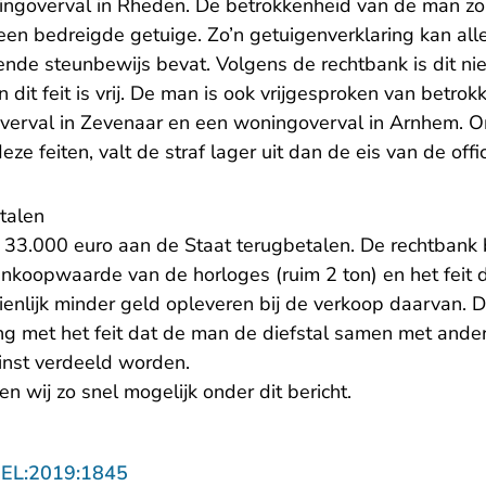
goverval in Rheden. De betrokkenheid van de man zo
 een bedreigde getuige. Zo’n getuigenverklaring kan all
ende steunbewijs bevat. Volgens de rechtbank is dit ni
 dit feit is vrij. De man is ook vrijgesproken van betrok
verval in Zevenaar en een woningoverval in Arnhem.
eze feiten, valt de straf lager uit dan de eis van de offic
talen
 33.000 euro aan de Staat terugbetalen. De rechtbank 
nkoopwaarde van de horloges (ruim 2 ton) en het feit 
zienlijk minder geld opleveren bij de verkoop daarvan. 
ng met het feit dat de man de diefstal samen met ande
inst verdeeld worden.
n wij zo snel mogelijk onder dit bericht.
- U verlaat Rechtspraak.nl
GEL:2019:1845