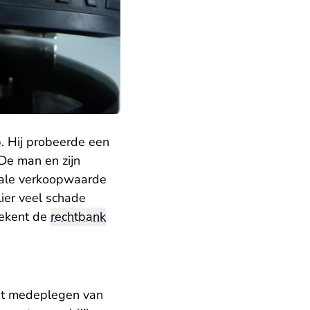
p. Hij probeerde een
 De man en zijn
tale verkoopwaarde
lier veel schade
rekent de
rechtbank
et medeplegen van