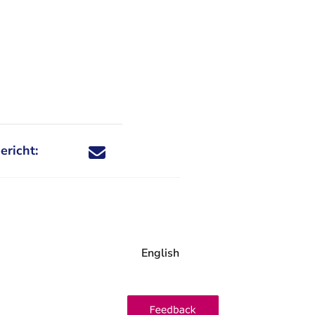
ericht:
Deel dit nieuwsbericht via X - U verlaat Rechtspraa
Deel dit nieuwsbericht via Facebook - U verlaat
Deel dit nieuwsbericht via e-mail
Deel dit nieuwsbericht via LinkedIn - U v
English