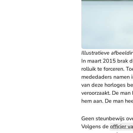
Illustratieve afbeeldi
In maart 2015 brak d
rolluik te forceren. T
mededaders namen in 
van deze horloges bed
veroorzaakt. De man h
hem aan. De man heef
Geen steunbewijs ove
Volgens de
officier va