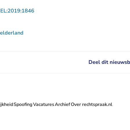
- U verlaat Rechtspraak.nl
GEL:2019:1846
elderland
Deel dit nieuwsb
jkheid
Spoofing
Vacatures
Archief
Over rechtspraak.nl
- U verlaat Rechtspraak.nl
 Rechtspraak.nl
t Rechtspraak.nl
rlaat Rechtspraak.nl
verlaat Rechtspraak.nl
 U verlaat Rechtspraak.nl
' nieuwsbrief - U verlaat Rechtspraak.nl