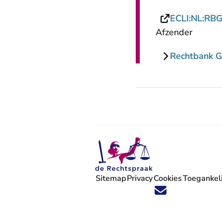
ECLI:NL:RB
Afzender
Rechtbank G
Sitemap
Privacy
Cookies
Toegankeli
Volg ons op X (Twitter) - U verlaat
Volg ons op Facebook - U verlaa
Volg ons op Instagram - U ve
Volg ons op Youtube - U 
Volg ons op LinkedIn -
'Blijf op de hoogte