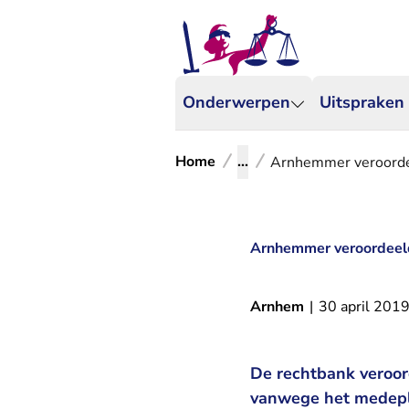
Onderwerpen
Uitspraken
Home
...
Arnhemmer veroordee
Arnhemmer veroordeeld
Arnhem
|
30 april 201
De rechtbank veroor
vanwege het medeple