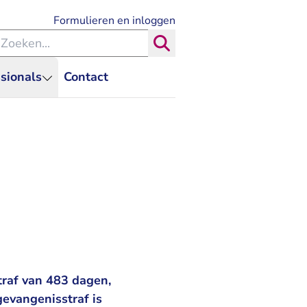
- U verlaat Rechtspraak.nl
Formulieren en inloggen
eken binnen de Rechtspraak
Zoeken
sionals
Contact
raf van 483 dagen,
gevangenisstraf is