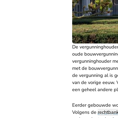
De vergunninghouder 
oude bouwvergunning
vergunninghouder met
met de bouwvergunnin
de vergunning al is 
van de vorige eeuw.
een geheel andere p
Eerder gebouwde won
Volgens de
rechtban