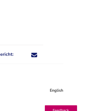
ericht:
Deel dit nieuwsbericht via X - U verlaat Rechtspraa
Deel dit nieuwsbericht via Facebook - U verlaat
Deel dit nieuwsbericht via e-mail
Deel dit nieuwsbericht via LinkedIn - U v
English