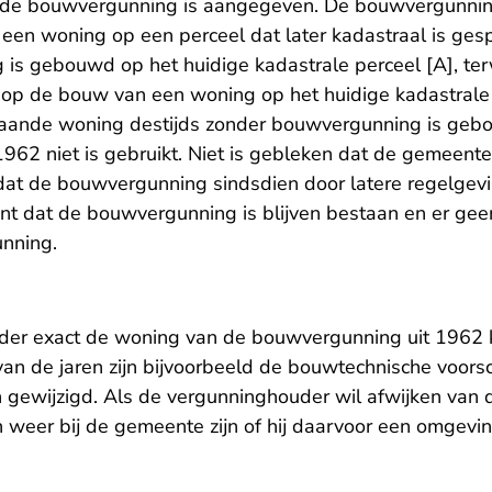
n de bouwvergunning is aangegeven. De bouwvergunning
en woning op een perceel dat later kadastraal is gespli
is gebouwd op het huidige kadastrale perceel [A], ter
op de bouw van een woning op het huidige kadastrale 
taande woning destijds zonder bouwvergunning is geb
962 niet is gebruikt. Niet is gebleken dat de gemeen
 dat de bouwvergunning sindsdien door latere regelgev
ent dat de bouwvergunning is blijven bestaan en er gee
unning.
der exact de woning van de bouwvergunning uit 1962 
van de jaren zijn bijvoorbeeld de bouwtechnische voors
 gewijzigd. Als de vergunninghouder wil afwijken van
ch weer bij de gemeente zijn of hij daarvoor een omgev