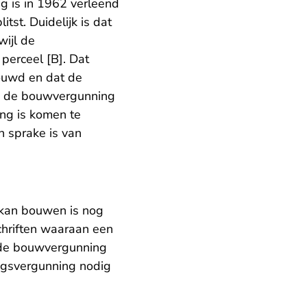
 is in 1962 verleend
tst. Duidelijk is dat
wijl de
perceel [B]. Dat
ouwd en dat de
te de bouwvergunning
ing is komen te
n sprake is van
kan bouwen is nog
chriften waaraan een
 de bouwvergunning
ingsvergunning nodig