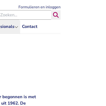
- U verlaat Rechtspraak.nl
Formulieren en inloggen
eken binnen de Rechtspraak
Zoeken
sionals
Contact
r begonnen is met
 uit 1962. De