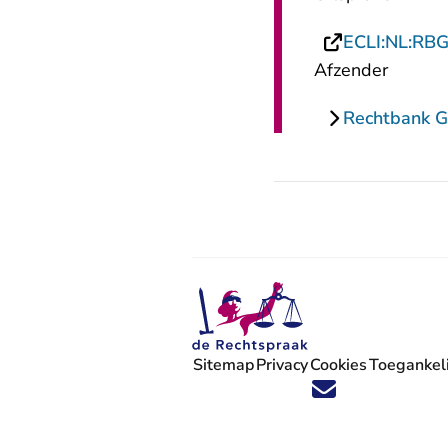
ECLI:NL:RB
Afzender
Rechtbank G
Sitemap
Privacy
Cookies
Toegankeli
Volg ons op X (Twitter) - U verlaat
Volg ons op Facebook - U verlaa
Volg ons op Instagram - U ve
Volg ons op Youtube - U 
Volg ons op LinkedIn -
'Blijf op de hoogte