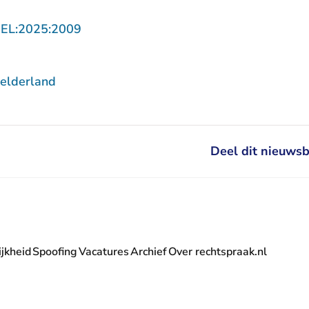
- U verlaat Rechtspraak.nl
GEL:2025:2009
elderland
Deel dit nieuwsb
jkheid
Spoofing
Vacatures
Archief
Over rechtspraak.nl
- U verlaat Rechtspraak.nl
 Rechtspraak.nl
t Rechtspraak.nl
rlaat Rechtspraak.nl
verlaat Rechtspraak.nl
 U verlaat Rechtspraak.nl
' nieuwsbrief - U verlaat Rechtspraak.nl