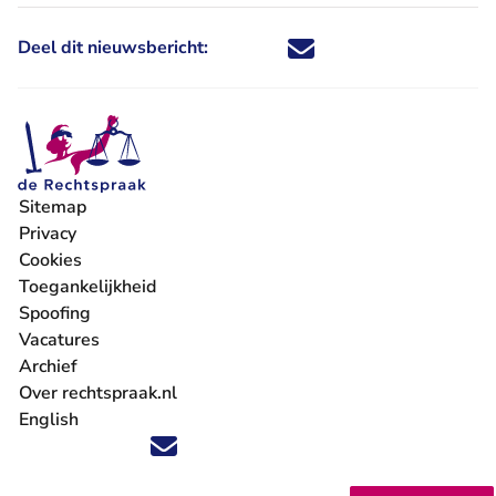
Deel dit nieuwsbericht:
Deel dit nieuwsbericht via X - U 
Deel dit nieuwsbericht via Fa
Deel dit nieuwsbericht via
Deel dit nieuwsbericht
Sitemap
Privacy
Cookies
Toegankelijkheid
Spoofing
Vacatures
- U verlaat Rechtspraak.nl
Archief
Over rechtspraak.nl
English
Volg ons op X (Twitter) - U verlaat Rechtspraak.nl
Volg ons op Facebook - U verlaat Rechtspraak.nl
Volg ons op Instagram - U verlaat Rechtspraak.nl
Volg ons op Youtube - U verlaat Rechtspraak.nl
Volg ons op LinkedIn - U verlaat Rechtspraak.n
'Blijf op de hoogte' nieuwsbrief - U verlaat