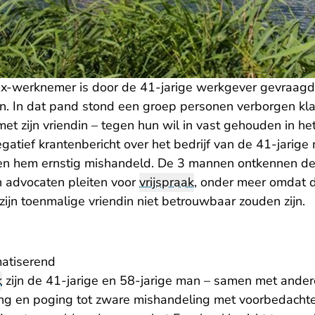
ex-werknemer is door de 41-jarige werkgever gevraagd 
. In dat pand stond een groep personen verborgen klaar
et zijn vriendin – tegen hun wil in vast gehouden in 
egatief krantenbericht over het bedrijf van de 41-jarig
en hem ernstig mishandeld. De 3 mannen ontkennen de 
 advocaten pleiten voor
vrijspraak
, onder meer omdat d
ijn toenmalige vriendin niet betrouwbaar zouden zijn.
matiserend
k
zijn de 41-jarige en 58-jarige man – samen met ander
ng en poging tot zware mishandeling met voorbedacht