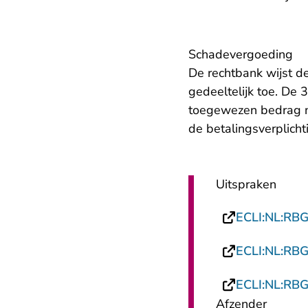
Schadevergoeding
De rechtbank wijst 
gedeeltelijk toe. De 
toegewezen bedrag n
de betalingsverplichti
Uitspraken
ECLI:NL:RB
ECLI:NL:RB
ECLI:NL:RB
Afzender