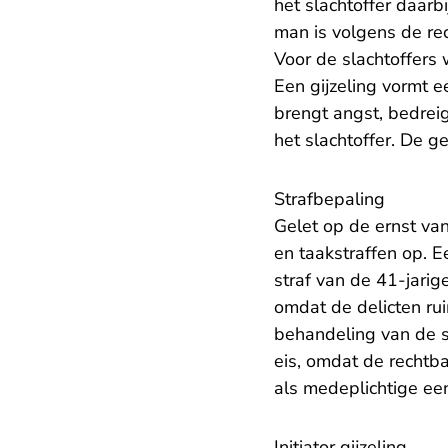
het slachtoffer daar
man is volgens de re
Voor de slachtoffers 
Een gijzeling vormt e
brengt angst, bedreig
het slachtoffer. De g
Strafbepaling
Gelet op de ernst va
en taakstraffen op. 
straf van de 41-jarig
omdat de delicten rui
behandeling van de st
eis, omdat de rechtba
als medeplichtige een
Initiator gijzeling