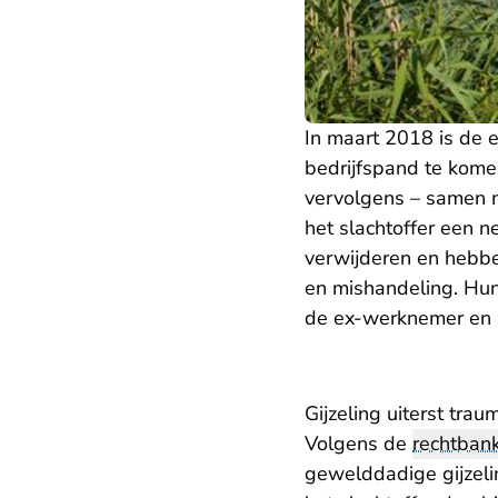
In maart 2018 is de 
bedrijfspand te komen
vervolgens – samen m
het slachtoffer een n
verwijderen en hebb
en mishandeling. Hun
de ex-werknemer en z
Gijzeling uiterst trau
Volgens de
rechtban
gewelddadige gijzeli