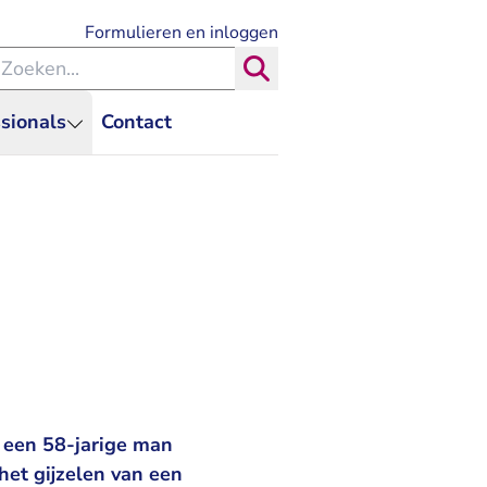
- U verlaat Rechtspraak.nl
Formulieren en inloggen
eken binnen de Rechtspraak
Zoeken
sionals
Contact
 een 58-jarige man
het gijzelen van een