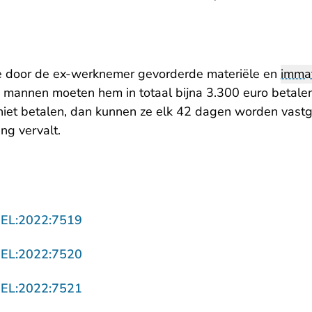
de door de ex-werknemer gevorderde materiële en
immat
3 mannen moeten hem in totaal bijna 3.300 euro betalen.
iet betalen, dan kunnen ze elk 42 dagen worden vast
ng vervalt.
- U verlaat Rechtspraak.nl
GEL:2022:7519
- U verlaat Rechtspraak.nl
GEL:2022:7520
- U verlaat Rechtspraak.nl
GEL:2022:7521