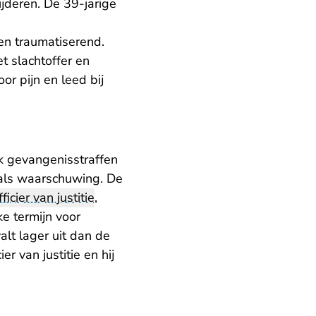
jderen. De 39-jarige
en traumatiserend.
t slachtoffer en
r pijn en leed bij
k gevangenisstraffen
 als waarschuwing. De
fficier van justitie
,
ke termijn voor
lt lager uit dan de
r van justitie en hij