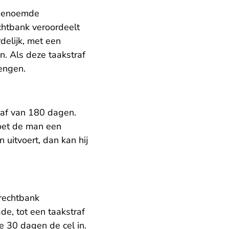
 genoemde
echtbank veroordeelt
elijk, met een
n. Als deze taakstraf
rengen.
raf van 180 dagen.
moet de man een
 uitvoert, dan kan hij
 rechtbank
e, tot een taakstraf
te 30 dagen de cel in.