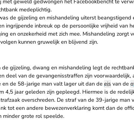
bij met geweld gedwongen het Facebookbericht te verwi
chtbank medeplichtig.
was de gijzeling en mishandeling uiterst beangstigend 
en ingrijpende inbreuk op de persoonlijke vrijheid van he
ing en onzekerheid met zich mee. Mishandeling zorgt voo
evolgen kunnen gruwelijk en blijvend zijn.
n de gijzeling, dwang en mishandeling legt de rechtban
Een deel van de gevangenisstraffen zijn voorwaardelijk,
e en de 58-jarige man valt lager uit dan de
eis
van de
o
m 4,5 jaar geleden zijn gepleegd. Hiermee is de redelij
rafzaak overschreden. De straf van de 39-jarige man va
nk tot een andere bewezenverklaring komt dan de officie
 minder grote rol speelde.