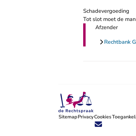
Schadevergoeding
Tot slot moet de man
Afzender
Rechtbank G
Sitemap
Privacy
Cookies
Toegankeli
Volg ons op X (Twitter) - U verlaat
Volg ons op Facebook - U verlaa
Volg ons op Instagram - U ve
Volg ons op Youtube - U 
Volg ons op LinkedIn -
'Blijf op de hoogte