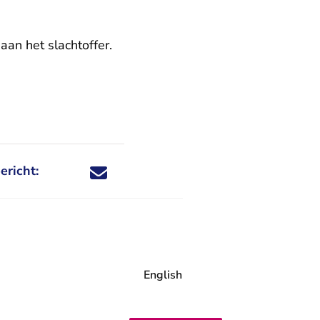
an het slachtoffer.
ericht:
Deel dit nieuwsbericht via X - U verlaat Rechtspraa
Deel dit nieuwsbericht via Facebook - U verlaat
Deel dit nieuwsbericht via e-mail
Deel dit nieuwsbericht via LinkedIn - U v
English