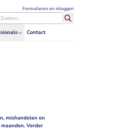
- U verlaat Rechtspraak.nl
Formulieren en inloggen
eken binnen de Rechtspraak
Zoeken
sionals
Contact
en, mishandelen en
30 maanden. Verder