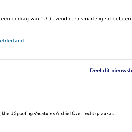
 een bedrag van 10 duizend euro smartengeld betalen a
elderland
Deel dit nieuwsb
jkheid
Spoofing
Vacatures
Archief
Over rechtspraak.nl
- U verlaat Rechtspraak.nl
 Rechtspraak.nl
t Rechtspraak.nl
rlaat Rechtspraak.nl
verlaat Rechtspraak.nl
 U verlaat Rechtspraak.nl
' nieuwsbrief - U verlaat Rechtspraak.nl