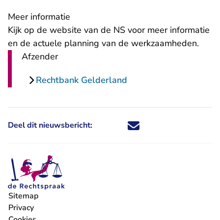
Meer informatie
- U verlaat Rechtspraak.nl
Kijk
op de website
van de NS voor meer informatie
en de actuele planning van de werkzaamheden.
Afzender
Rechtbank Gelderland
Deel dit nieuwsbericht:
Deel dit nieuwsbericht via X - U 
Deel dit nieuwsbericht via Fa
Deel dit nieuwsbericht via
Deel dit nieuwsbericht
Sitemap
Privacy
Cookies