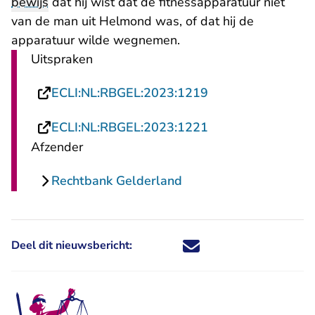
bewijs
dat hij wist dat de fitnessapparatuur niet
van de man uit Helmond was, of dat hij de
apparatuur wilde wegnemen.
Uitspraken
- U verlaat Rechts
ECLI:NL:RBGEL:2023:1219
- U verlaat Rechts
ECLI:NL:RBGEL:2023:1221
Afzender
Rechtbank Gelderland
Deel dit nieuwsbericht:
Deel dit nieuwsbericht via X - U 
Deel dit nieuwsbericht via Fa
Deel dit nieuwsbericht via
Deel dit nieuwsbericht