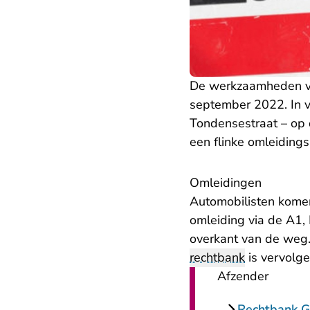
De werkzaamheden vi
september 2022. In v
Tondensestraat – op
een flinke omleiding
Omleidingen
Automobilisten komen
omleiding via de A1,
overkant van de weg.
rechtbank
is vervolg
Afzender
Rechtbank G