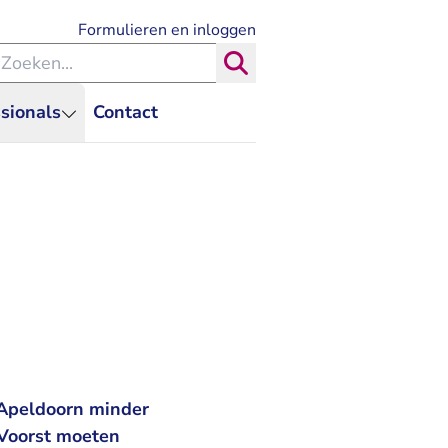
- U verlaat Rechtspraak.nl
Formulieren en inloggen
eken binnen de Rechtspraak
Zoeken
sionals
Contact
 Apeldoorn minder
Voorst moeten