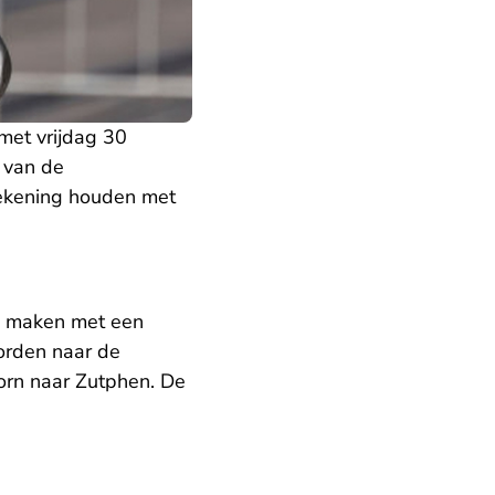
et vrijdag 30
 van de
ekening houden met
te maken met een
orden naar de
oorn naar Zutphen. De
U verlaat Rechtspraak.nl