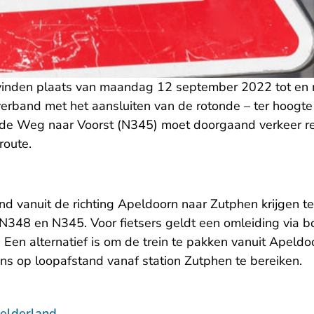
nden plaats van maandag 12 september 2022 tot en m
erband met het aansluiten van de rotonde – ter hoogte
 de Weg naar Voorst (N345) moet doorgaand verkeer r
sroute.
d vanuit de richting Apeldoorn naar Zutphen krijgen 
 N348 en N345. Voor fietsers geldt een omleiding via b
 Een alternatief is om de trein te pakken vanuit Apeld
- 
ens
op loopafstand vanaf station Zutphen te bereiken
.
elderland